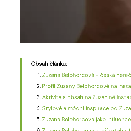
Obsah článku:
Zuzana Belohorcová - česká here
Profil Zuzany Belohorcové na Ins
Aktivita a obsah na Zuzanině Inst
Stylové a módní inspirace od Zuz
Zuzana Belohorcová jako influence
Zuzana Belohorcová a její vztah k 