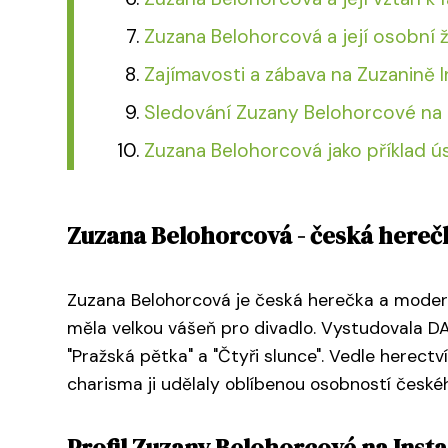
Zuzana Belohorcová a její osobní 
Zajímavosti a zábava na Zuzanině 
Sledování Zuzany Belohorcové na I
Zuzana Belohorcová jako příklad 
Zuzana Belohorcová - česká here
Zuzana Belohorcová je česká herečka a moderátor
měla velkou vášeň pro divadlo. Vystudovala DA
"Pražská pětka" a "Čtyři slunce". Vedle herect
charisma ji udělaly oblíbenou osobností česk
Profil Zuzany Belohorcové na Ins