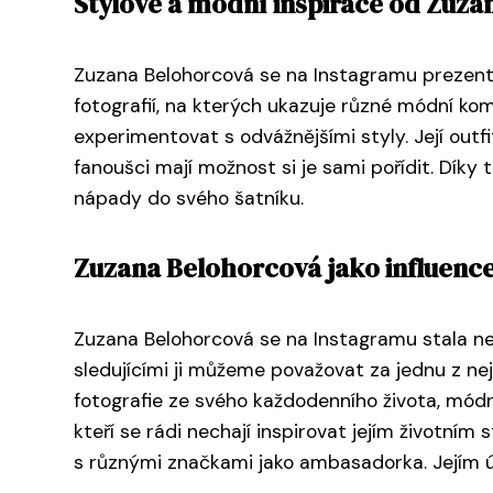
Stylové a módní inspirace od Zuz
Zuzana Belohorcová se na Instagramu prezentuje 
fotografií, na kterých ukazuje různé módní ko
experimentovat s odvážnějšími styly. Její outf
fanoušci mají možnost si je sami pořídit. Díky
nápady do svého šatníku.
Zuzana Belohorcová jako influenc
Zuzana Belohorcová se na Instagramu stala ne
sledujícími ji můžeme považovat za jednu z nejv
fotografie ze svého každodenního života, módní 
kteří se rádi nechají inspirovat jejím životním
s různými značkami jako ambasadorka. Jejím ú