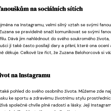
fanouškům na sociálních sítích
ména na Instagramu, velmi silný vztah se svými fanoušky.
. Zuzana se pravidelně snaží komunikovat se svými fano
ofilu. Dává jim nahlédnout do svého soukromého života,
ci jí také často posílají dary a přání, které ona ocení
 děkuje. Celkově lze říct, že Zuzana Belohorcová si váž
život na Instagramu
také pohled do svého osobního života. Můžeme zde nají
sku ke sportu a zdravému životnímu stylu prostřednictv
žívá společné chvíle plné radosti a lásky. Její Instagra