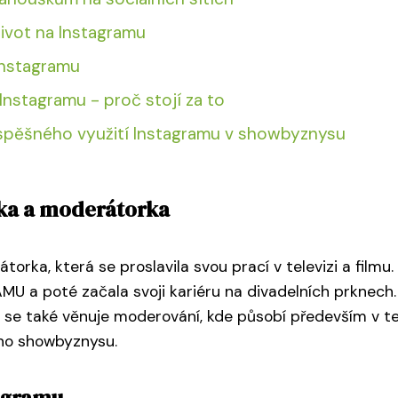
život na Instagramu
Instagramu
nstagramu - proč stojí za to
úspěšného využití Instagramu v showbyznysu
čka a moderátorka
ka, která se proslavila svou prací v televizi a filmu. 
MU a poté začala svoji kariéru na divadelních prknech.
ví se také věnuje moderování, kde působí především v tel
ého showbyznysu.
tagramu