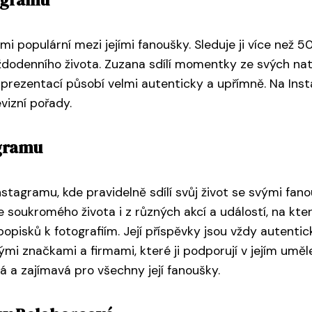
 populární mezi jejími fanoušky. Sleduje ji více než 500 
aždodenního života. Zuzana sdílí momentky ze svých nat
 prezentací působí velmi autenticky a upřímně. Na Ins
evizní pořady.
agramu
tagramu, kde pravidelně sdílí svůj život se svými fanou
e soukromého života i z různých akcí a událostí, na kte
sků k fotografiím. Její příspěvky jsou vždy autentické 
 značkami a firmami, které ji podporují v jejím umělec
á a zajímavá pro všechny její fanoušky.