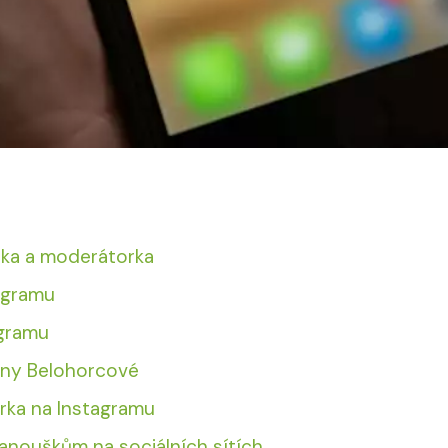
čka a moderátorka
tagramu
agramu
any Belohorcové
rka na Instagramu
fanouškům na sociálních sítích