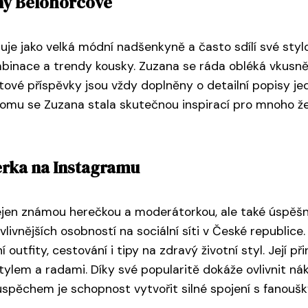
any Belohorcové
jako velká módní nadšenkyně a často sdílí své stylové o
mbinace a trendy kousky. Zuzana se ráda obléká vkusně 
itové příspěvky jsou vždy doplněny o detailní popisy je
 tomu se Zuzana stala skutečnou inspirací pro mnoho žen,
erka na Instagramu
jen známou herečkou a moderátorkou, ale také úspěšnou
livnějších osobností na sociální síti v České republice. 
outfity, cestování i tipy na zdravý životní styl. Její př
 stylem a radami. Díky své popularitě dokáže ovlivnit n
spěchem je schopnost vytvořit silné spojení s fanoušk