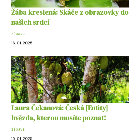
Žába kreslená: Skáče z obrazovky do
našich srdcí
zábava
16. 01. 2025
Laura Čekanová: Česká [Entity]
hvězda, kterou musíte poznat!
zábava
15. 01. 2025