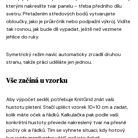
kterými nakreslíte tvar panelu – třeba předního dílu
svetru. Přetažením středových bodů vytvarujete
obloučky, jako je průkrčník nebo podpažní výkroj. Vidíte
tak rovnou, jak bude díl vypadat, ještě než vezmete
jehlice do ruky.
Symetrický režim navíc automaticky zrcadlí druhou
stranu, takže práci uděláte jen jednou.
Vše začíná u vzorku
Aby výpočet seděl, potřebuje KnitGrid znát vaši
hustotu pletení. Stačí upléct vzorek 10×10 cm a zadat,
kolik máte oček a řádků. Kalkulačka pak podle vaší
konkrétní hustoty převede nakreslený tvar na přesné
počty ok a řádků. Tím se vyhnete situaci, kdy hotový
kus vyjde menší nebo větší, než jste čekali.