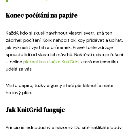
Konec počítání na papíře
Každý, kdo si zkusil navrhnout vlastní svetr, zná ten
zádrhel: počítání. Kolik nahodit ok, kdy přidávat a ubírat,
jak vykreslit výstřih a průramek. Právě tohle zdržuje
spoustu lidí od vlastních návrhů. Naštěstí existuje řešení
– online
pletací kalkulačka KnitGrid
, která matematiku
udělá za vás.
Místo papíru, tužky a gumy stačí pár kliknutí a máte
hotový plán.
Jak KnitGrid funguje
Princip je jednoduchý a názorný. Do sítě naklikáte body,