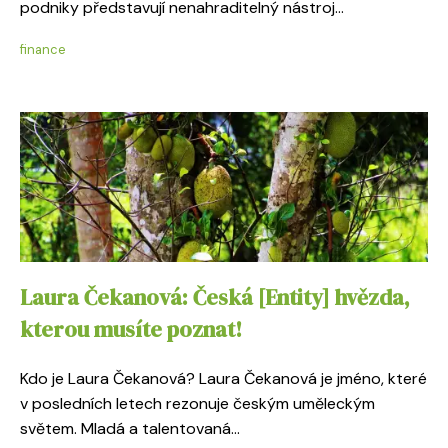
podniky představují nenahraditelný nástroj...
finance
Laura Čekanová: Česká [Entity] hvězda,
kterou musíte poznat!
Kdo je Laura Čekanová? Laura Čekanová je jméno, které
v posledních letech rezonuje českým uměleckým
světem. Mladá a talentovaná...