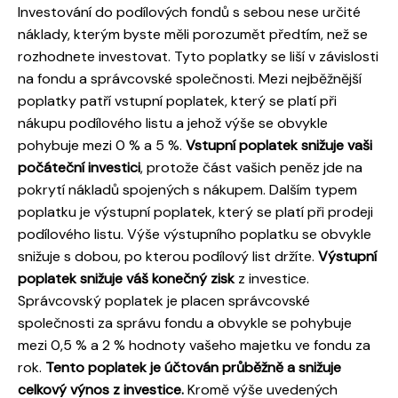
Investování do podílových fondů s sebou nese určité
náklady, kterým byste měli porozumět předtím, než se
rozhodnete investovat. Tyto poplatky se liší v závislosti
na fondu a správcovské společnosti. Mezi nejběžnější
poplatky patří vstupní poplatek, který se platí při
nákupu podílového listu a jehož výše se obvykle
pohybuje mezi 0 % a 5 %.
Vstupní poplatek snižuje vaši
počáteční investici
, protože část vašich peněz jde na
pokrytí nákladů spojených s nákupem. Dalším typem
poplatku je výstupní poplatek, který se platí při prodeji
podílového listu. Výše výstupního poplatku se obvykle
snižuje s dobou, po kterou podílový list držíte.
Výstupní
poplatek snižuje váš konečný zisk
z investice.
Správcovský poplatek je placen správcovské
společnosti za správu fondu a obvykle se pohybuje
mezi 0,5 % a 2 % hodnoty vašeho majetku ve fondu za
rok.
Tento poplatek je účtován průběžně a snižuje
celkový výnos z investice.
Kromě výše uvedených