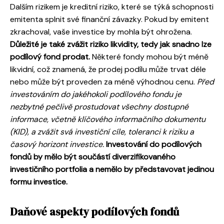
Dalším rizikem je kreditní riziko, které se týká schopnosti
emitenta splnit své finanční závazky. Pokud by emitent
zkrachoval, vaše investice by mohla být ohrožena.
Důležité je také zvážit riziko likvidity, tedy jak snadno lze
podílový fond prodat.
Některé fondy mohou být méně
likvidní, což znamená, že prodej podílu může trvat déle
nebo může být proveden za méně výhodnou cenu.
Před
investováním do jakéhokoli podílového fondu je
nezbytné pečlivě prostudovat všechny dostupné
informace, včetně klíčového informačního dokumentu
(KID), a zvážit svá investiční cíle, toleranci k riziku a
časový horizont investice.
Investování do podílových
fondů by mělo být součástí diverzifikovaného
investičního portfolia a nemělo by představovat jedinou
formu investice.
Daňové aspekty podílových fondů