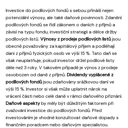
Investice do podílových fondů s sebou přináší nejen
potenciální výnosy, ale také daňové povinnosti. Zdanění
podílových fondů se řídí zákonem o daních z příjmů a
závisí na typu fondu, investiční strategii a délce držby
podílových listů.
Výnosy z prodeje podílových listů
jsou
obecně považovány za kapitálový příjem a podléhají
dani z příjmů fyzických osob ve výši 15 %. Tato daň se
však neuplatňuje, pokud investor držel podílové listy
déle než 3 roky. V takovém případě je výnos z prodeje
osvobozen od daně z příjmů.
Dividendy vyplácené z
podílových fondů
jsou zdaňovány srážkovou daní ve
výši 15 %. Investor si však může uplatnit nárok na
vrácení části nebo celé daně v rámci daňového přiznání.
Daňové aspekty
by měly být důležitým faktorem při
zvažování investice do podílových fondů. Před
investováním je vhodné konzultovat daňové dopady s
finančním poradcem nebo daňovým specialistou.