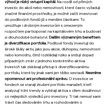
výhod je nízký vstupní kapitál.
Na rozdíl od přímých
investic do akcií nebo nemovitostí, které často vyžadují
značné finanční prostředky, je možné začít investovat
do podílových fondů již s menšími částkami. To
umožňuje i drobným investorům s omezeným
rozpočtem participovat na kapitálovém trhu a budovat
si dlouhodobé bohatství.
Dalším významným benefitem
je diverzifikace portfolia.
Podílové fondy investují do
široké škály aktiv, jako jsou akcie, dluhopisy, nemovitosti
nebo komodity, čímž rozkládají riziko a snižují dopad
případných ztrát z jednoho konkrétního aktiva.
Investoři tak získávají přístup k diverzifikovanému
portfoliu, které by jinak sami jen těžko sestavili.
Nesmíme
opomenout ani profesionální správu.
O investice ve
fondech se starají zkušení portfolio manažeři, kteří
analyzují tržní trendy a vybírají aktiva s cílem dosáhnout
co nejlepších výsledků pro investory. Ti tak nemusí sami
trávit čas sledováním trhu a rozhodováním o