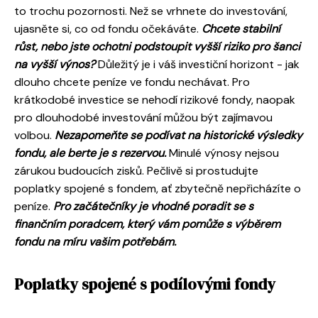
to trochu pozornosti. Než se vrhnete do investování,
ujasněte si, co od fondu očekáváte.
Chcete stabilní
růst, nebo jste ochotni podstoupit vyšší riziko pro šanci
na vyšší výnos?
Důležitý je i váš investiční horizont - jak
dlouho chcete peníze ve fondu nechávat. Pro
krátkodobé investice se nehodí rizikové fondy, naopak
pro dlouhodobé investování můžou být zajímavou
volbou.
Nezapomeňte se podívat na historické výsledky
fondu, ale berte je s rezervou.
Minulé výnosy nejsou
zárukou budoucích zisků. Pečlivě si prostudujte
poplatky spojené s fondem, ať zbytečně nepřicházíte o
peníze.
Pro začátečníky je vhodné poradit se s
finančním poradcem, který vám pomůže s výběrem
fondu na míru vašim potřebám.
Poplatky spojené s podílovými fondy