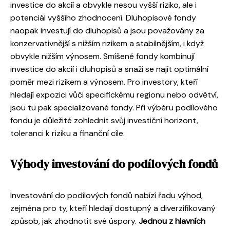
investice do akcií a obvykle nesou vyšší riziko, ale i
potenciál vyššího zhodnocení. Dluhopisové fondy
naopak investují do dluhopisů a jsou považovány za
konzervativnější s nižším rizikem a stabilnějším, i když
obvykle nižším výnosem. Smíšené fondy kombinují
investice do akcií i dluhopisů a snaží se najít optimální
poměr mezi rizikem a výnosem. Pro investory, kteří
hledají expozici vůči specifickému regionu nebo odvětví,
jsou tu pak specializované fondy. Při výběru podílového
fondu je důležité zohlednit svůj investiční horizont,
toleranci k riziku a finanční cíle.
Výhody investování do podílových fondů
Investování do podílových fondů nabízí řadu výhod,
zejména pro ty, kteří hledají dostupný a diverzifikovaný
způsob, jak zhodnotit své úspory.
Jednou z hlavních