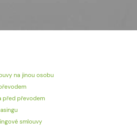
ouvy na jinou osobu
s převodem
la před převodem
asingu
singové smlouvy