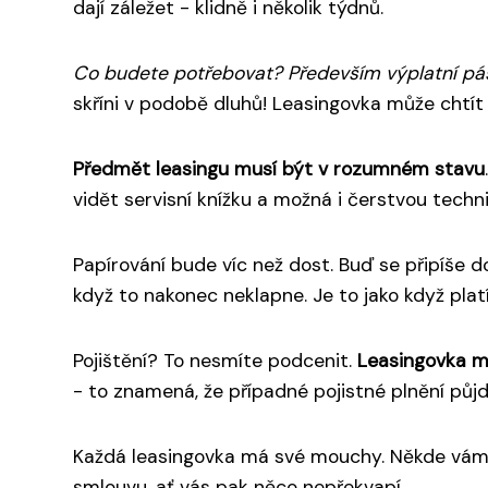
dají záležet - klidně i několik týdnů.
Co budete potřebovat? Především výplatní pás
skříni v podobě dluhů! Leasingovka může chtít 
Předmět leasingu musí být v rozumném stavu
vidět servisní knížku a možná i čerstvou techn
Papírování bude víc než dost. Buď se připíše 
když to nakonec neklapne. Je to jako když pla
Pojištění? To nesmíte podcenit.
Leasingovka mu
- to znamená, že případné pojistné plnění půjd
Každá leasingovka má své mouchy. Někde vám ne
smlouvu, ať vás pak něco nepřekvapí.