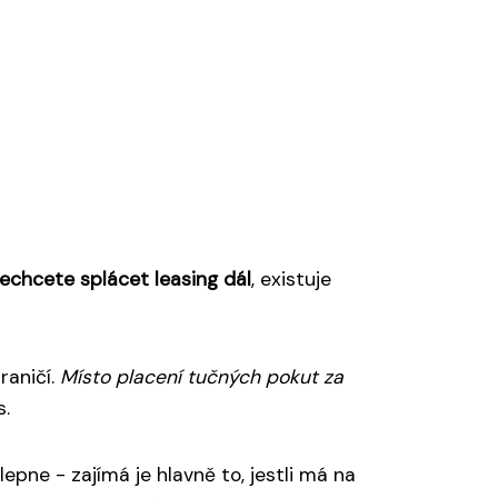
chcete splácet leasing dál
, existuje
raničí.
Místo placení tučných pokut za
s.
pne - zajímá je hlavně to, jestli má na