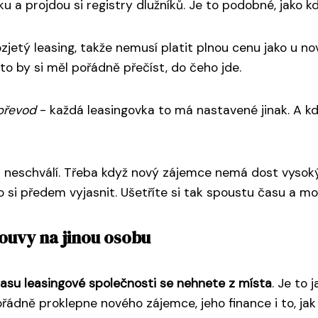
ku a projdou si registry dlužníků. Je to podobné, jako k
zjetý leasing, takže nemusí platit plnou cenu jako u n
to by si měl pořádně přečíst, do čeho jde.
převod
- každá leasingovka to má nastavené jinak. A kd
 neschválí. Třeba když nový zájemce nemá dost vysoký 
no si předem vyjasnit. Ušetříte si tak spoustu času a m
uvy na jinou osobu
asu leasingové společnosti se nehnete z místa
. Je to
ořádně proklepne nového zájemce, jeho finance i to, jak