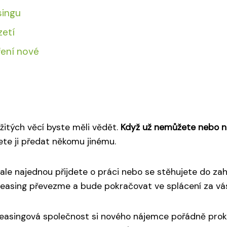
singu
zetí
ření nové
ežitých věcí byste měli vědět.
Když už nemůžete nebo ne
ete ji předat někomu jinému.
, ale najednou přijdete o práci nebo se stěhujete do zah
leasing převezme a bude pokračovat ve splácení za vá
Leasingová společnost si nového nájemce pořádně prokle