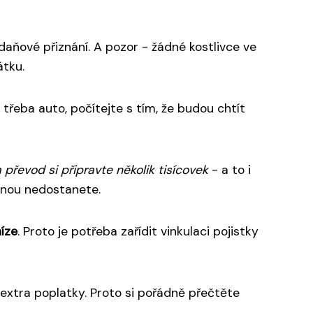
 daňové přiznání. A pozor - žádné kostlivce ve
átku.
 třeba auto, počítejte s tím, že budou chtít
 převod si připravte několik tisícovek
- a to i
šinou nedostanete.
íze
. Proto je potřeba zařídit vinkulaci pojistky
extra poplatky. Proto si pořádně přečtěte