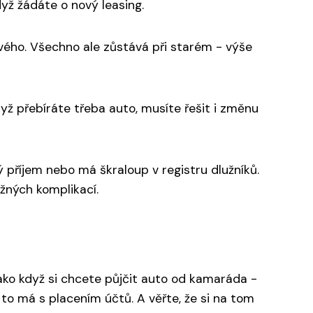
dyž žádáte o nový leasing.
ového. Všechno ale zůstává při starém - výše
yž přebíráte třeba auto, musíte řešit i změnu
příjem nebo má škraloup v registru dlužníků.
ožných komplikací.
 jako když si chcete půjčit auto od kamaráda -
 to má s placením účtů. A věřte, že si na tom