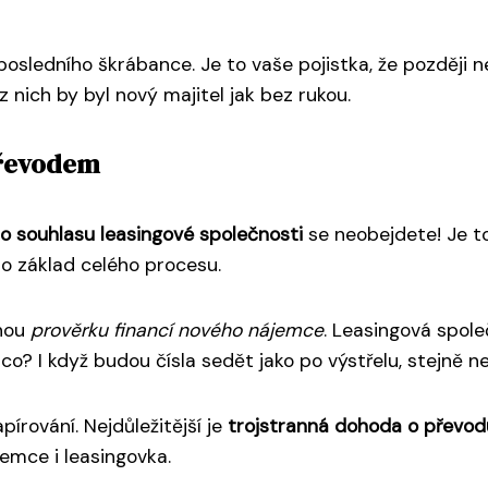
 posledního škrábance. Je to vaše pojistka, že pozděj
 nich by byl nový majitel jak bez rukou.
převodem
 souhlasu leasingové společnosti
se neobejdete! Je to
 to základ celého procesu.
dnou
prověrku financí nového nájemce
. Leasingová spole
co? I když budou čísla sedět jako po výstřelu, stejně ne
írování. Nejdůležitější je
trojstranná dohoda o převod
ájemce i leasingovka.