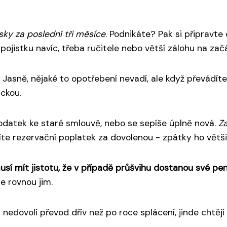
ky za poslední tři měsíce
. Podnikáte? Pak si připravte
pojistku navíc, třeba ručitele nebo větší zálohu na zač
. Jasně, nějaké to opotřebení nevadí, ale když převádíte
ickou.
dodatek ke staré smlouvě, nebo se sepíše úplně nová.
Za
títe rezervační poplatek za dovolenou - zpátky ho vět
sí mít jistotu, že v případě průšvihu dostanou své pen
e rovnou jim.
dovolí převod dřív než po roce splácení, jinde chtějí 