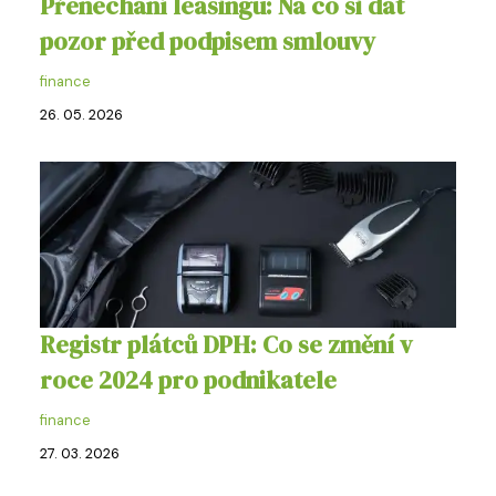
Přenechání leasingu: Na co si dát
pozor před podpisem smlouvy
finance
26. 05. 2026
Registr plátců DPH: Co se změní v
roce 2024 pro podnikatele
finance
27. 03. 2026