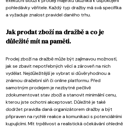
exekuční slouží k prodeji majetku dlužníka k uspokojení
pohledávky věřitele. Každý typ dražby má svá specifika
a vyžaduje znalost pravidel daného trhu.
Jak prodat zboží na dražbě a co je
důležité mít na paměti.
Prodej zboží na dražbě může být zajímavou možností,
jak se zbavit nepotřebných věcí a zároveň na nich
vydělat. Nejdůležitější je vybrat si důvěryhodnou a
známou dražební síň či online platformu. Před
samotným prodejem je nezbytné pečlivě
zdokumentovat stav zboží a stanovit minimální cenu,
kterou jste ochotni akceptovat. Důležité je také
dodržet pravidla daná organizátorem dražby a být
připraven na rychlé reakce a komunikaci s potenciálními
kupujícími. Mít trpělivost a realistická očekávání ohledně