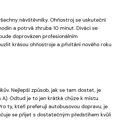
všechny návštěvníky. Ohňostroj se uskuteční
din a potrvá zhruba 10 minut. Diváci se
 bude doprovázen profesionálním
uzlit krásou ohňostroje a přivítání nového roku
ův. Nejlepší způsob, jak se tam dostat, je
 A). Odtud je to jen krátká chůze k místu
Pro ty, kteří preferují autobusovou dopravu, je
čuje se přijet s dostatečným předstihem kvůli