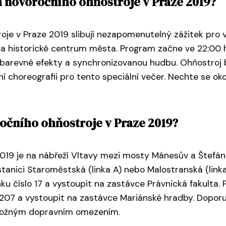
m novoročního ohňostroje v Praze 2019?
oje v Praze 2019 slibují nezapomenutelný zážitek pro 
 historické centrum města. Program začne ve 22:00 ho
, barevné efekty a synchronizovanou hudbu. Ohňostroj
 choreografii pro tento speciální večer. Nechte se oko
ročního ohňostroje v Praze 2019?
019 je na nábřeží Vltavy mezi mosty Mánesův a Štefánik
tanici Staroměstská (linka A) nebo Malostranská (linka
nku číslo 17 a vystoupit na zastávce Právnická fakulta. 
 207 a vystoupit na zastávce Mariánské hradby. Doporu
možným dopravním omezením.