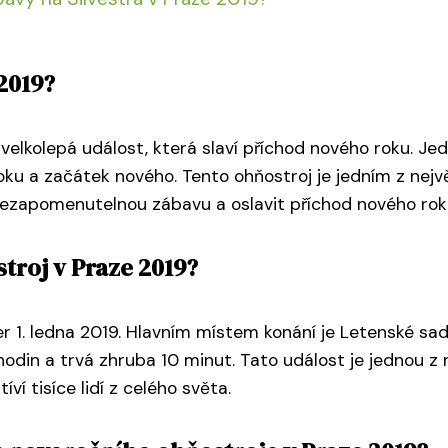
2019?
 velkolepá událost, která slaví příchod nového roku. Je
oku a začátek nového. Tento ohňostroj je jedním z nejvě
 nezapomenutelnou zábavu a oslavit příchod nového roku
troj v Praze 2019?
 1. ledna 2019. Hlavním místem konání je Letenské sady
din a trvá zhruba 10 minut. Tato událost je jednou z 
ví tisíce lidí z celého světa.