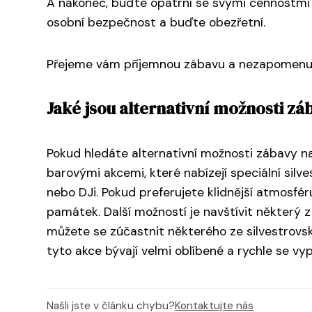
A nakonec, buďte opatrní se svými cennostmi 
osobní bezpečnost a buďte obezřetní.
Přejeme vám příjemnou zábavu a nezapomenute
Jaké jsou alternativní možnosti záb
Pokud hledáte alternativní možnosti zábavy na
barovými akcemi, které nabízejí speciální sil
nebo DJi. Pokud preferujete klidnější atmosf
památek. Další možností je navštívit některý z
můžete se zúčastnit některého ze silvestrov
tyto akce bývají velmi oblíbené a rychle se vyp
Našli jste v článku chybu?
Kontaktujte nás