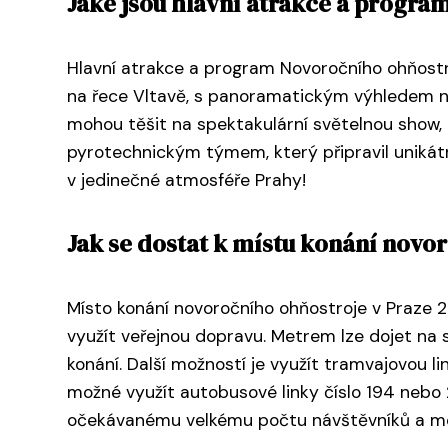
Jaké jsou hlavní atrakce a progra
Hlavní atrakce a program Novoročního ohňostr
na řece Vltavě, s panoramatickým výhledem na
mohou těšit na spektakulární světelnou show
pyrotechnickým týmem, který připravil unikátní
v jedinečné atmosféře Prahy!
Jak se dostat k místu konání novo
Místo konání novoročního ohňostroje v Praze 2
využít veřejnou dopravu. Metrem lze dojet na s
konání. Další možností je využít tramvajovou li
možné využít autobusové linky číslo 194 nebo
očekávanému velkému počtu návštěvníků a 