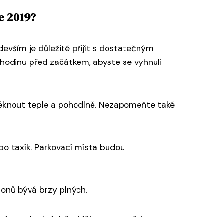
e 2019?
evším je důležité přijít s dostatečným
ě hodinu před začátkem, abyste se vyhnuli
bléknout teple a pohodlně. Nezapomeňte také
bo taxík. Parkovací místa budou
ionů bývá brzy plných.