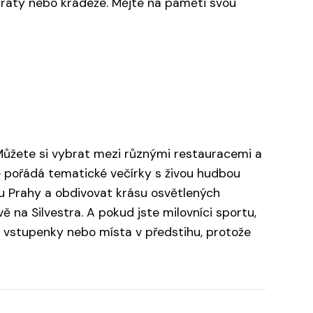
tráty nebo krádeže. Mějte na paměti svou
 Můžete si vybrat mezi různými restauracemi a
é pořádá tematické večírky s živou hudbou
ru Prahy a obdivovat krásu osvětlených
 na Silvestra. A pokud jste milovníci sportu,
 vstupenky nebo místa v předstihu, protože