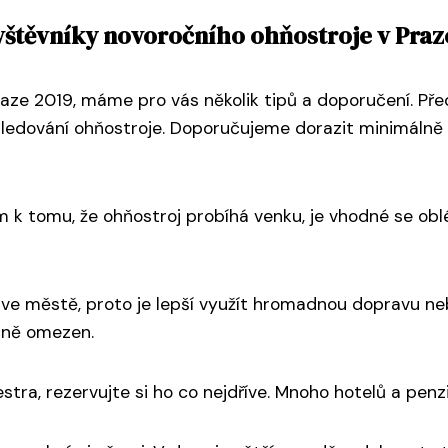
ávštěvníky novoročního ohňostroje v Praz
aze 2019, máme pro vás několik tipů a doporučení. Před
 k sledování ohňostroje. Doporučujeme dorazit minimáln
m k tomu, že ohňostroj probíhá venku, je vhodné se o
í ve městě, proto je lepší využít hromadnou dopravu ne
čně omezen.
tra, rezervujte si ho co nejdříve. Mnoho hotelů a penz