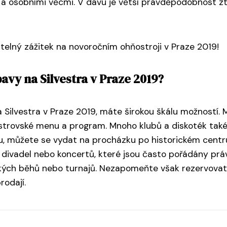
a osobními věcmi. V davu je větší pravděpodobnost z
lný zážitek na novoročním ohňostroji v Praze 2019!
avy na Silvestra v Praze 2019?
 Silvestra v Praze 2019, máte širokou škálu možností.
vestrovské menu a program. Mnoho klubů a diskoték tak
éru, můžete se vydat na procházku po historickém cent
 divadel nebo koncertů, které jsou často pořádány právě
ských běhů nebo turnajů. Nezapomeňte však rezervovat
rodají.