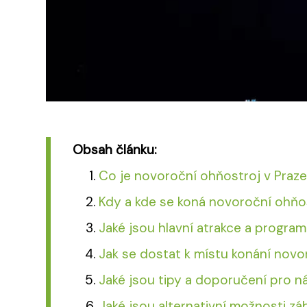
Obsah článku:
Co je novoroční ohňostroj v Praz
Kdy a kde se koná novoroční ohňo
Jaké jsou hlavní atrakce a progra
Jak se dostat k místu konání nov
Jaké jsou tipy a doporučení pro 
Jaké jsou alternativní možnosti zá