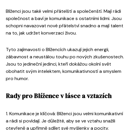
Blíženci jsou také velmi přátelští a společenští. Mají rádi
společnost a baví je komunikace s ostatními lidmi. Jsou
schopni navazovat nové přátelství snadno a mají talent
na to, jak udržet konverzaci živou.
Tyto zajímavosti o Blížencích ukazují jejich energii,
zábavnost a neustálou touhu po nových zkušenostech.
Jsou to jedineční jedinci, kteří dokážou okolní svět
obohatit svým intelektem, komunikativností a smyslem
pro humor.
Rady pro Blížence v lásce a vztazích
1. Komunikace je klíčová: Blíženci jsou velmi komunikativní
a rádi si povídají. Je důležité, aby se ve vztahu snažili
otevřeně a upřímně sdílet své myšlenky a pocity.