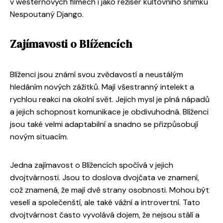
v westernových filmech i jako režisér kultovního snímku
Nespoutaný Django.
Zajímavosti o Blížencích
Blíženci jsou známí svou zvědavostí a neustálým
hledáním nových zážitků. Mají všestranný intelekt a
rychlou reakci na okolní svět. Jejich mysl je plná nápadů
a jejich schopnost komunikace je obdivuhodná. Blíženci
jsou také velmi adaptabilní a snadno se přizpůsobují
novým situacím.
Jedna zajímavost o Blížencích spočívá v jejich
dvojtvárnosti. Jsou to doslova dvojčata ve znamení,
což znamená, že mají dvě strany osobnosti. Mohou být
veselí a společenští, ale také vážní a introvertní. Tato
dvojtvárnost často vyvolává dojem, že nejsou stálí a