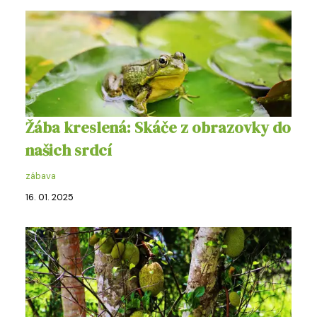
Žába kreslená: Skáče z obrazovky do
našich srdcí
zábava
16. 01. 2025