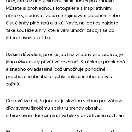
Dále, joot.cz nabízí širokou škálu funkcí pro zábavu.
Můžete si prohlédnout fotogalerie s inspirativními
obrázky, sledovat videa se zajímavým obsahem nebo
číst články plné tipů a triků. Navíc, na joot.cz najdete
také soutěže a hry, které vám umožní zapojit se do
interaktivního zážitku.
Dalším důvodem, proč je joot.cz vhodný pro zábavu, je
jeho uživatelsky přívětivé rozhraní. Stránka je přehledná
a snadno ovladatelná, což umožňuje pohodlné
procházení obsahu a rychlé nalezení toho, co vás
zajímá.
Celkově lze říci, že joot.cz je skvělou volbou pro zábavu
díky svému širokému spektru trendy obsahu,
interaktivním funkcím a uživatelsky přívětivému rozhraní.