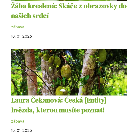
Žába kreslená: Skáče z obrazovky do
našich srdcí
zábava
16. 01. 2025
Laura Čekanová: Česká [Entity]
hvězda, kterou musíte poznat!
zábava
15. 01. 2025