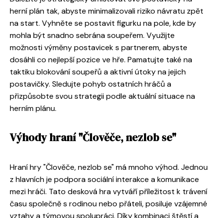
herní plán tak, abyste minimalizovali riziko návratu zpět
na start. Vyhněte se postavit figurku na pole, kde by
mohla být snadno sebrána soupeřem. Využijte
možnosti výměny postavicek s partnerem, abyste
dosáhli co nejlepší pozice ve hře. Pamatujte také na
taktiku blokování soupeřů a aktivní útoky na jejich
postavičky. Sledujte pohyb ostatních hráčů a
přizpůsobte svou strategii podle aktuální situace na
herním plánu.
Výhody hraní "Člověče, nezlob se"
Hraní hry "Člověče, nezlob se" má mnoho výhod. Jednou
z hlavních je podpora sociální interakce a komunikace
mezi hráči. Tato desková hra vytváří příležitost k trávení
času společně s rodinou nebo přáteli, posiluje vzájemné
vztahy a týmovou spolupráci. Díky kombinaci štěstí a