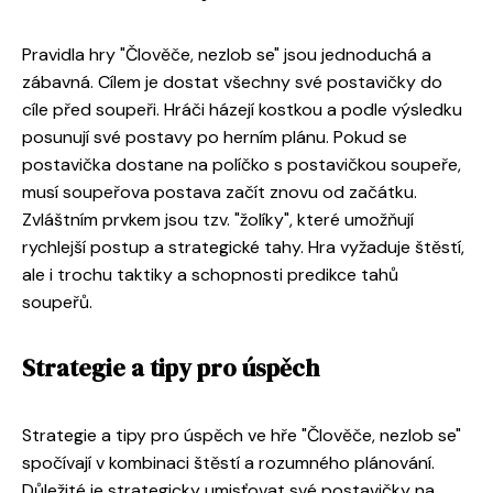
Pravidla hry "Člověče, nezlob se" jsou jednoduchá a
zábavná. Cílem je dostat všechny své postavičky do
cíle před soupeři. Hráči házejí kostkou a podle výsledku
posunují své postavy po herním plánu. Pokud se
postavička dostane na políčko s postavičkou soupeře,
musí soupeřova postava začít znovu od začátku.
Zvláštním prvkem jsou tzv. "žolíky", které umožňují
rychlejší postup a strategické tahy. Hra vyžaduje štěstí,
ale i trochu taktiky a schopnosti predikce tahů
soupeřů.
Strategie a tipy pro úspěch
Strategie a tipy pro úspěch ve hře "Člověče, nezlob se"
spočívají v kombinaci štěstí a rozumného plánování.
Důležité je strategicky umisťovat své postavičky na