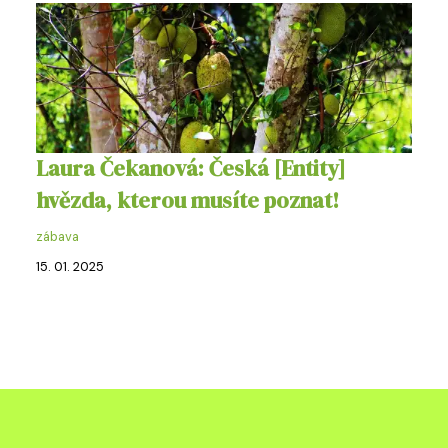
Laura Čekanová: Česká [Entity]
hvězda, kterou musíte poznat!
zábava
15. 01. 2025