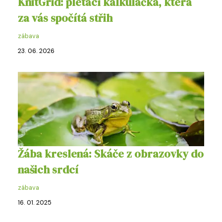
KnitGrid: pletací kalkulačka, která
za vás spočítá střih
zábava
23. 06. 2026
Žába kreslená: Skáče z obrazovky do
našich srdcí
zábava
16. 01. 2025