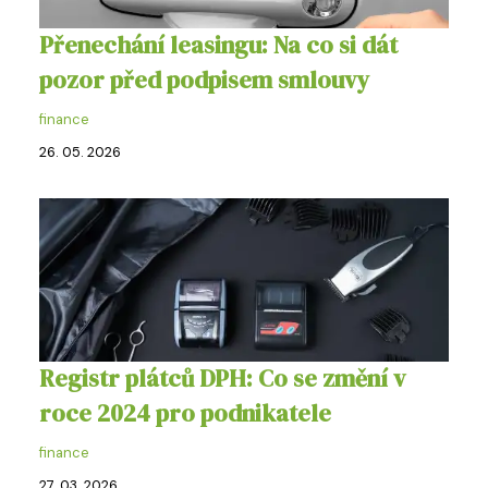
Přenechání leasingu: Na co si dát
pozor před podpisem smlouvy
finance
26. 05. 2026
Registr plátců DPH: Co se změní v
roce 2024 pro podnikatele
finance
27. 03. 2026