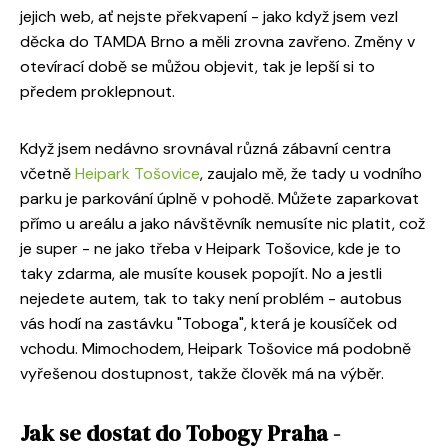
jejich web, ať nejste překvapení - jako když jsem vezl
děcka do TAMDA Brno a měli zrovna zavřeno. Změny v
otevírací době se můžou objevit, tak je lepší si to
předem proklepnout.
Když jsem nedávno srovnával různá zábavní centra
včetně
Heipark Tošovice
, zaujalo mě, že tady u vodního
parku je parkování úplně v pohodě. Můžete zaparkovat
přímo u areálu a jako návštěvník nemusíte nic platit, což
je super - ne jako třeba v Heipark Tošovice, kde je to
taky zdarma, ale musíte kousek popojít. No a jestli
nejedete autem, tak to taky není problém - autobus
vás hodí na zastávku "Toboga", která je kousíček od
vchodu. Mimochodem, Heipark Tošovice má podobně
vyřešenou dostupnost, takže člověk má na výběr.
Jak se dostat do Tobogy Praha -