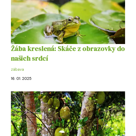
Žába kreslená: Skáče z obrazovky do
našich srdcí
zábava
16. 01. 2025