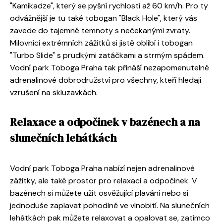
"Kamikadze", který se pyšní rychlostí až 60 km/h. Pro ty
odvážnější je tu také tobogan "Black Hole", který vás
zavede do tajemné temnoty s nečekanými zvraty.
Milovníci extrémních zážitků si jistě oblíbí i tobogan
"Turbo Slide" s prudkými zatáčkami a strmým spádem.
Vodní park Toboga Praha tak přináší nezapomenutelné
adrenalinové dobrodružství pro všechny, kteří hledají
vzrušení na skluzavkách.
Relaxace a odpočinek v bazénech a na
slunečních lehátkách
Vodní park Toboga Praha nabízí nejen adrenalinové
zážitky, ale také prostor pro relaxaci a odpočinek. V
bazénech si můžete užít osvěžující plavání nebo si
jednoduše zaplavat pohodlně ve vlnobití. Na slunečních
lehátkách pak můžete relaxovat a opalovat se, zatímco