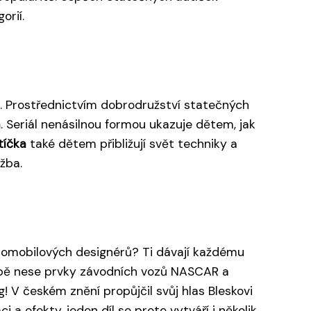
orií.
. Prostřednictvím dobrodružství statečných
m
. Seriál nenásilnou formou ukazuje dětem, jak
tíčka
také dětem přibližují svět techniky a
ržba.
utomobilových designérů? Ti dávají každému
bě nese prvky závodních vozů NASCAR a
! V českém znění propůjčil svůj hlas Bleskovi
 a efekty, jeden díl se proto vytváří i několik