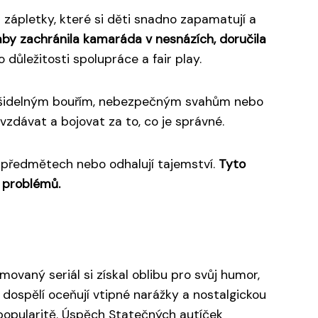
zápletky, které si děti snadno zapamatují a
aby zachránila kamaráda v nesnázích, doručila
 důležitosti spolupráce a fair play.
ašidelným bouřím, nebezpečným svahům nebo
evzdávat a bojovat za to, co je správné.
h předmětech nebo odhalují tajemství.
Tyto
í problémů.
ovaný seriál si získal oblibu pro svůj humor,
 dospělí oceňují vtipné narážky a nostalgickou
ké popularitě. Úspěch Statečných autíček