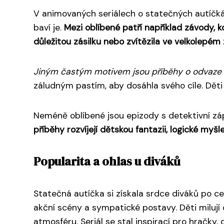
V animovaných seriálech o statečných autíčkác
baví je.
Mezi oblíbené patří například závody, 
důležitou zásilku nebo zvítězila ve velkolepém
Jiným častým motivem jsou příběhy o odvaze 
záludným pastím, aby dosáhla svého cíle. Děti s
Neméně oblíbené jsou epizody s detektivní záp
příběhy rozvíjejí dětskou fantazii, logické myšl
Popularita a ohlas u diváků
Statečná autíčka si získala srdce diváků po ce
akční scény a sympatické postavy. Děti milují
atmosféru. Seriál se stal inspirací pro hračky,