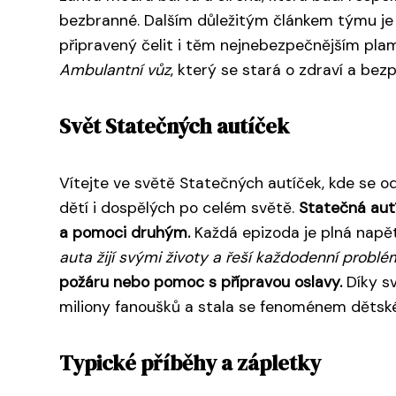
bezbranné. Dalším důležitým článkem týmu j
připravený čelit i těm nejnebezpečnějším pla
Ambulantní vůz
, který se stará o zdraví a be
Svět Statečných autíček
Vítejte ve světě Statečných autíček, kde se od
dětí i dospělých po celém světě.
Statečná autí
a pomoci druhým.
Každá epizoda je plná napět
auta žijí svými životy a řeší každodenní problé
požáru nebo pomoc s přípravou oslavy.
Díky s
miliony fanoušků a stala se fenoménem dětsk
Typické příběhy a zápletky