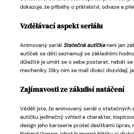
dokazuje, že příběhy o přátelství, odvaze a př
Vzdělávací aspekt seriálu
Animovaný seriál
Statečná autíčka
není jen zá
autíček se děti seznamují se základními hodno
důležité je umět se o sebe postarat, nebát se
mechaniky. Díky nim se malí diváci dozvídají, jak
Zajímavosti ze zákulisí natáčení
Věděli jste, že animovaný seriál o statečnýc
autíčku jedinečný vzhled a charakter, inspir
design jeho karoserie prošel desítkami úprav, 
Richard Genzer, jehož humorné hlášky si diváci 