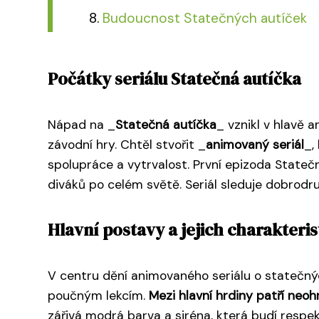
Budoucnost Statečných autíček
Počátky seriálu Statečná autíčka
Nápad na _
Statečná autíčka
_ vznikl v hlavě 
závodní hry. Chtěl stvořit _
animovaný seriál
_,
spolupráce a vytrvalost. První epizoda Statečn
diváků po celém světě. Seriál sleduje dobrodr
Hlavní postavy a jejich charakteris
V centru dění animovaného seriálu o statečný
poučným lekcím.
Mezi hlavní hrdiny patří neoh
zářivá modrá barva a siréna, která budí respe