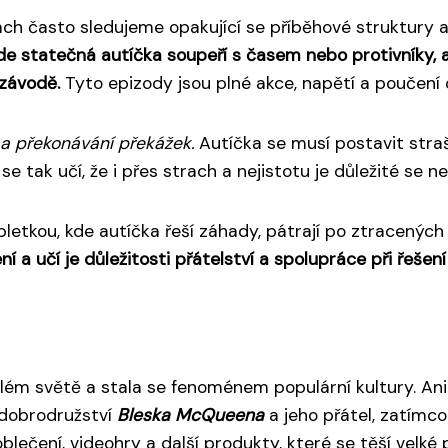
h často sledujeme opakující se příběhové struktury a 
kde statečná autíčka soupeří s časem nebo protivníky, 
 závodě.
Tyto epizody jsou plné akce, napětí a poučení o
a překonávání překážek.
Autíčka se musí postavit str
e tak učí, že i přes strach a nejistotu je důležité se n
letkou, kde autíčka řeší záhady, pátrají po ztracenýc
ení a učí je důležitosti přátelství a spolupráce při řešen
lém světě a stala se fenoménem populární kultury. Anim
 dobrodružství
Bleska McQueena
a jeho přátel, zatímco
 oblečení, videohry a další produkty, které se těší vel