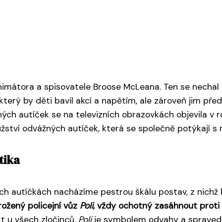
animátora a spisovatele Broose McLeana. Ten se nechal 
 který by děti bavil akcí a napětím, ale zároveň jim před
ých autíček se na televizních obrazovkách objevila v r
užství odvážných autíček, která se společně potýkají 
tika
ch autíčkách nacházíme pestrou škálu postav, z nichž
rožený policejní vůz
Poli
, vždy ochotný zasáhnout proti 
kt u všech zločinců.
Poli
je symbolem odvahy a spravedln