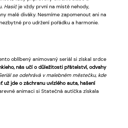
u.
Hasič
je vždy první na místě nehody,
echny malé diváky. Nesmíme zapomenout ani na
u nezbytné pro udržení pořádku a harmonie.
ento oblíbený animovaný seriál si získal srdce
eho, nás učí o důležitosti přátelství, odvahy
Seriál se odehrává v malebném městečku, kde
ť už jde o záchranu uvízlého auta, hašení
vné animaci si Statečná autíčka získala