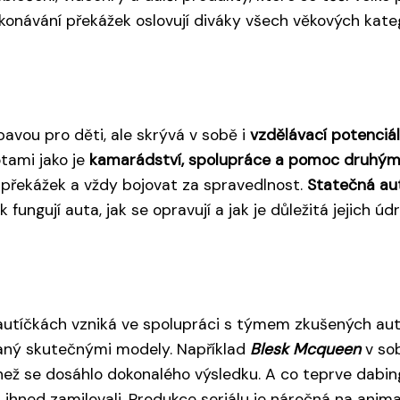
ekonávání překážek oslovují diváky všech věkových kateg
bavou pro děti, ale skrývá v sobě i
vzdělávací potenciál
tami jako je
kamarádství, spolupráce a pomoc druhý
 překážek a vždy bojovat za spravedlnost.
Statečná au
 fungují auta, jak se opravují a jak je důležitá jejich úd
h autíčkách vzniká ve spolupráci s týmem zkušených a
ovaný skutečnými modely. Například
Blesk Mcqueen
v so
než se dosáhlo dokonalého výsledku. A co teprve dabing
ihned zamilovali. Produkce seriálu je náročná na animaci