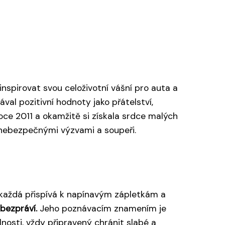
inspirovat svou celoživotní vášní pro auta a
ával pozitivní hodnoty jako přátelství,
oce 2011 a okamžitě si získala srdce malých
s nebezpečnými výzvami a soupeři.
 každá přispívá k napínavým zápletkám a
bezpráví.
Jeho poznávacím znamením je
osti, vždy připravený chránit slabé a