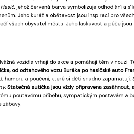
e
Hasič
, jehož červená barva symbolizuje odhodlání a síl
menům. Jeho kuráž a obětavost jsou inspirací pro vš
zpečí všech obyvatel města. Jeho laskavost a péče jso
vážná vozidla vrhají do akce a pomáhají těm v nouzi! T
čka, od odtahového vozu Buráka po hasičské auto Franki
í, humoru a poučení, které si děti snadno zapamatují.
my.
Statečná autíčka jsou vždy připravena zasáhnout, a
vému poutavému příběhu, sympatickým postavám a bare
é zábavy.