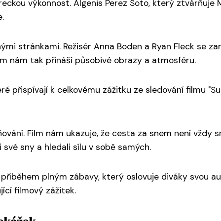
eckou výkonnost. Algenis Perez Soto, který ztvárňuje M
.
ilnými stránkami. Režisér Anna Boden a Ryan Fleck se za
ilm nám tak přináší působivé obrazy a atmosféru.
ré přispívají k celkovému zážitku ze sledování filmu "S
lňování. Film nám ukazuje, že cesta za snem není vždy sna
i své sny a hledali sílu v sobě samých.
ým příběhem plným zábavy, který oslovuje diváky svou au
ící filmový zážitek.