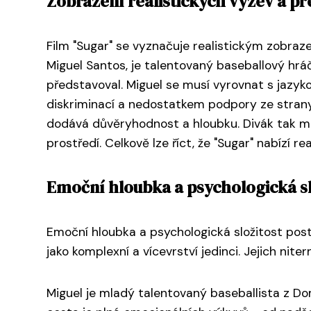
Zobrazení realistických výzev a p
Film "Sugar" se vyznačuje realistickým zobraze
Miguel Santos, je talentovaný baseballový hráč
představoval. Miguel se musí vyrovnat s jazy
diskriminací a nedostatkem podpory ze strany
dodává důvěryhodnost a hloubku. Divák tak má
prostředí. Celkově lze říct, že "Sugar" nabízí
Emoční hloubka a psychologická sl
Emoční hloubka a psychologická složitost post
jako komplexní a vícevrství jedinci. Jejich nit
Miguel je mladý talentovaný baseballista z Do