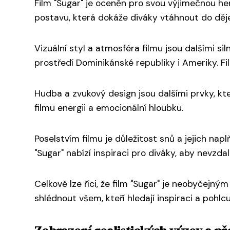
Film "Sugar" je oceněn pro svou výjimečnou her
postavu, která dokáže diváky vtáhnout do děje
Vizuální styl a atmosféra filmu jsou dalšími s
prostředí Dominikánské republiky i Ameriky. F
Hudba a zvukový design jsou dalšími prvky, kte
filmu energii a emocionální hloubku.
Poselstvím filmu je důležitost snů a jejich nap
"Sugar" nabízí inspiraci pro diváky, aby nevzdal
Celkově lze říci, že film "Sugar" je neobyčejn
shlédnout všem, kteří hledají inspiraci a pohlcuj