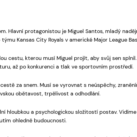
em. Hlavní protagonistou je Miguel Santos, mladý nadě
ho týmu Kansas City Royals v americké Major League Bas
ou cestu, kterou musí Miguel projít, aby svůj sen splni
uru, až po konkurenci a tlak ve sportovním prostředí.
cestě za snem. Musí se vyrovnat s neúspěchy, zraněním
skou obětavost, trpělivost a odhodlání.
í hloubkou a psychologickou složitostí postav. Vidíme 
utím ohledně budoucnosti.