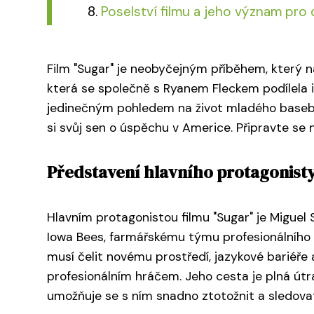
Poselství filmu a jeho význam pro 
Film "Sugar" je neobyčejným příběhem, který n
která se společně s Ryanem Fleckem podílela i 
jedinečným pohledem na život mladého basebal
si svůj sen o úspěchu v Americe. Připravte se 
Představení hlavního protagonist
Hlavním protagonistou filmu "Sugar" je Miguel 
Iowa Bees, farmářskému týmu profesionálního k
musí čelit novému prostředí, jazykové bariéře a
profesionálním hráčem. Jeho cesta je plná útr
umožňuje se s ním snadno ztotožnit a sledova