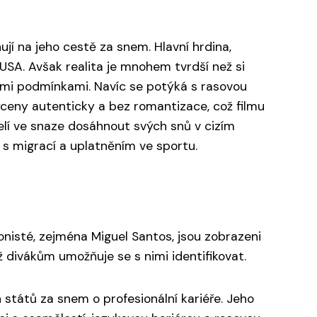
jí na jeho cestě za snem. Hlavní hrdina,
USA. Avšak realita je mnohem tvrdší než si
ými podmínkami. Navíc se potýká s rasovou
yceny autenticky a bez romantizace, což filmu
elí ve snaze dosáhnout svých snů v cizím
é s migrací a uplatněním ve sportu.
onisté, zejména Miguel Santos, jsou zobrazeni
ož divákům umožňuje se s nimi identifikovat.
 států za snem o profesionální kariéře. Jeho