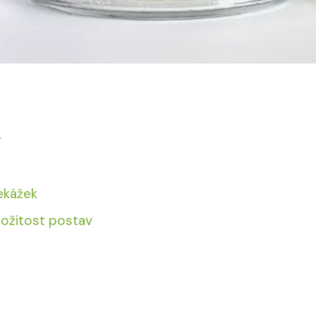
y
ekážek
ložitost postav