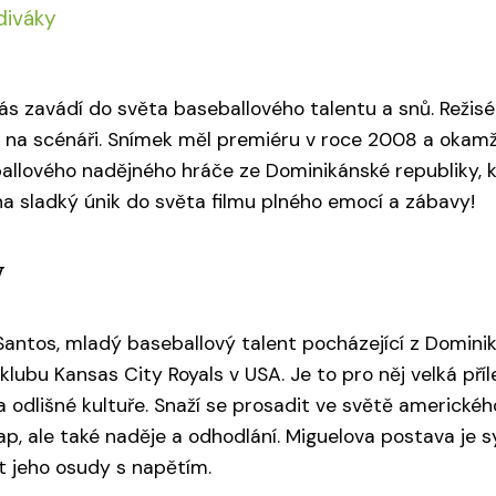
diváky
ás zavádí do světa baseballového talentu a snů. Režis
na scénáři. Snímek měl premiéru v roce 2008 a okamžitě 
lového nadějného hráče ze Dominikánské republiky, kt
na sladký únik do světa filmu plného emocí a zábavy!
y
Santos, mladý baseballový talent pocházející z Dominik
lubu Kansas City Royals v USA. Je to pro něj velká pří
 odlišné kultuře. Snaží se prosadit ve světě amerického
ap, ale také naděje a odhodlání. Miguelova postava je
t jeho osudy s napětím.