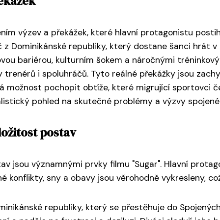
řekážek
ním výzev a překážek, které hlavní protagonistu postihu
 z Dominikánské republiky, který dostane šanci hrát v 
kovou bariérou, kulturním šokem a náročnými tréninkov
 trenérů i spoluhráčů. Tyto reálné překážky jsou zach
 možnost pochopit obtíže, které migrující sportovci č
 realistický pohled na skutečné problémy a výzvy spojen
ožitost postav
av jsou významnými prvky filmu "Sugar". Hlavní protag
erné konflikty, sny a obavy jsou věrohodně vykresleny, c
minikánské republiky, který se přestěhuje do Spojených