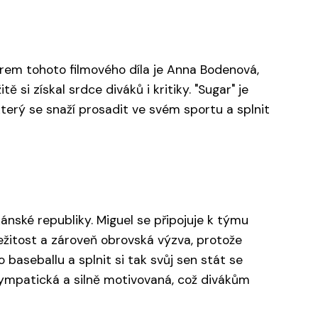
érem tohoto filmového díla je Anna Bodenová,
si získal srdce diváků i kritiky. "Sugar" je
erý se snaží prosadit ve svém sportu a splnit
ánské republiky. Miguel se připojuje k týmu
ležitost a zároveň obrovská výzva, protože
 baseballu a splnit si tak svůj sen stát se
 sympatická a silně motivovaná, což divákům