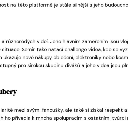
t na této platformě je stále silnější a jeho budoucnos
 různorodých videí. Jeho hlavním zaměřením jsou vlogy,
é situace. Semir také natáčí challenge videa, kde se v
ch ukazuje nové nákupy oblečení, elektroniky nebo kosm
tupný pro širokou skupinu diváků a jeho videa jsou pln
tubery
ritě mezi svými fanoušky, ale také si získal respekt 
ah ho přivedla k mnoha spolupracím s ostatními tvůrci