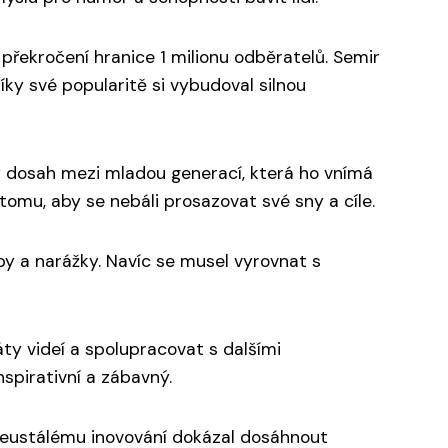
řekročení hranice 1 milionu odběratelů. Semir
ky své popularitě si vybudoval silnou
ý dosah mezi mladou generací, která ho vnímá
 tomu, aby se nebáli prosazovat své sny a cíle.
ipy a narážky. Navíc se musel vyrovnat s
ty videí a spolupracovat s dalšími
nspirativní a zábavný.
neustálému inovování dokázal dosáhnout