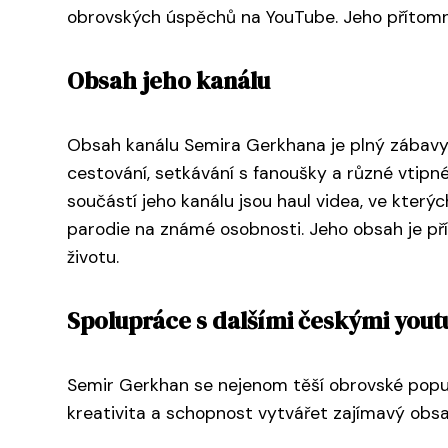
obrovských úspěchů na YouTube. Jeho přítomnos
Obsah jeho kanálu
Obsah kanálu Semira Gerkhana je plný zábavy a
cestování, setkávání s fanoušky a různé vtipn
součástí jeho kanálu jsou haul videa, ve který
parodie na známé osobnosti. Jeho obsah je přís
životu.
Spolupráce s dalšími českými you
Semir Gerkhan se nejenom těší obrovské popula
kreativita a schopnost vytvářet zajímavý obs