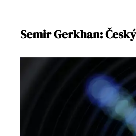
Semir Gerkhan: Český 