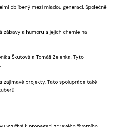
velmi oblíbený mezi mladou generací. Společně
ná zábavy a humoru a jejich chemie na
ronika Škutová a Tomáš Zelenka. Tyto
.
a zajímavé projekty. Tato spolupráce také
tuberů.
ivu využívá k propagaci zdravého životního