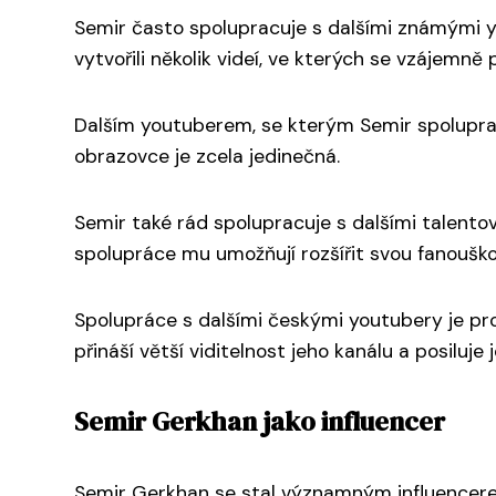
Semir často spolupracuje s dalšími známými yo
vytvořili několik videí, ve kterých se vzájemně 
Dalším youtuberem, se kterým Semir spolupracu
obrazovce je zcela jedinečná.
Semir také rád spolupracuje s dalšími talento
spolupráce mu umožňují rozšířit svou fanouš
Spolupráce s dalšími českými youtubery je pr
přináší větší viditelnost jeho kanálu a posiluj
Semir Gerkhan jako influencer
Semir Gerkhan se stal významným influencerem 