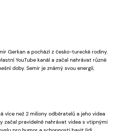
mir Gerkan a pochází z česko-turecké rodiny.
 vlastní YouTube kanál a začal nahrávat různé
ešní doby. Semir je známý svou energií,
 více než 2 miliony odběratelů a jeho videa
dy začal pravidelně nahrávat videa s vtipnými
slu pro humor a schopnosti bavit lidi.