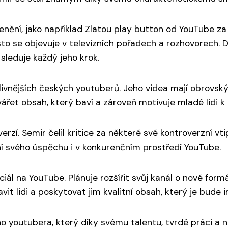
ní, jako například Zlatou play button od YouTube za p
to se objevuje v televizních pořadech a rozhovorech. Dí
sleduje každý jeho krok.
livnějších českých youtuberů. Jeho videa mají obrovsk
tvářet obsah, který baví a zároveň motivuje mladé lidi k
zí. Semir čelil kritice za některé své kontroverzní vt
ní svého úspěchu i v konkurenčním prostředí YouTube.
ál na YouTube. Plánuje rozšířit svůj kanál o nové formá
it lidi a poskytovat jim kvalitní obsah, který je bude i
 youtubera, který díky svému talentu, tvrdé práci a 