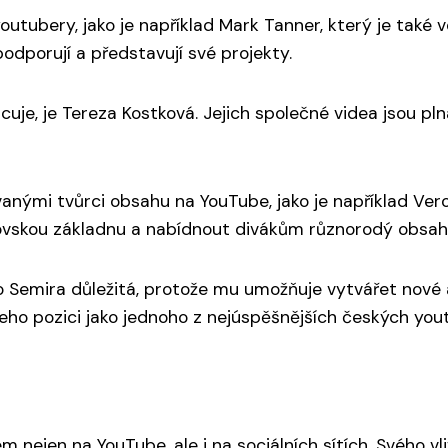
utubery, jako je například Mark Tanner, který je také 
podporují a představují své projekty.
je, je Tereza Kostková. Jejich společné videa jsou pl
vanými tvůrci obsahu na YouTube, jako je například Ve
kovskou základnu a nabídnout divákům různorodý obsah
o Semira důležitá, protože mu umožňuje vytvářet nové 
e jeho pozici jako jednoho z nejúspěšnějších českých you
nejen na YouTube, ale i na sociálních sítích. Svého vl