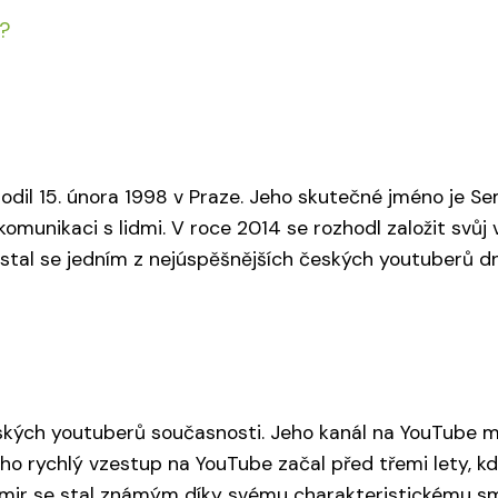
a?
odil 15. února 1998 v Praze. Jeho skutečné jméno je Se
 komunikaci s lidmi. V roce 2014 se rozhodl založit svůj
 stal se jedním z nejúspěšnějších českých youtuberů dn
ských youtuberů současnosti. Jeho kanál na YouTube má
eho rychlý vzestup na YouTube začal před třemi lety, k
emir se stal známým díky svému charakteristickému smy