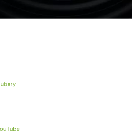
tubery
YouTube