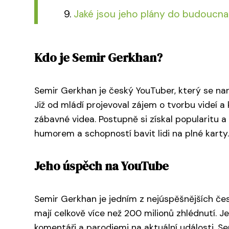
Jaké jsou jeho plány do budoucn
Kdo je Semir Gerkhan?
Semir Gerkhan je český YouTuber, který se nar
Již od mládí projevoval zájem o tvorbu videí a
zábavné videa. Postupně si získal popularitu a
humorem a schopností bavit lidi na plné karty.
Jeho úspěch na YouTube
Semir Gerkhan je jedním z nejúspěšnějších če
mají celkově více než 200 milionů zhlédnutí. J
komentáři a parodiemi na aktuální události. S