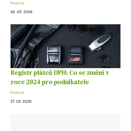
finance
26. 05. 2026
Registr plátců DPH: Co se změní v
roce 2024 pro podnikatele
finance
27. 03. 2026