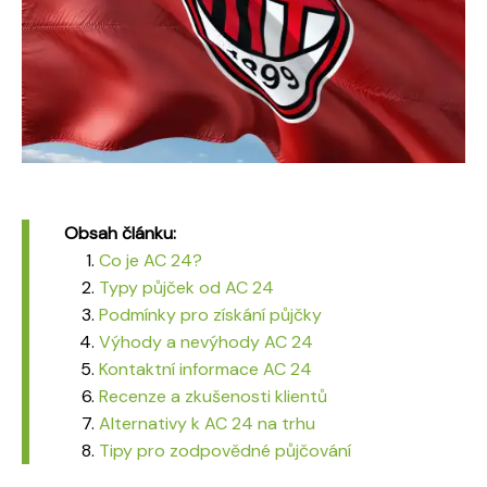
Obsah článku:
Co je AC 24?
Typy půjček od AC 24
Podmínky pro získání půjčky
Výhody a nevýhody AC 24
Kontaktní informace AC 24
Recenze a zkušenosti klientů
Alternativy k AC 24 na trhu
Tipy pro zodpovědné půjčování