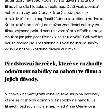
autenticity hereček. Podle nich přidává nahota do
filmového díla hloubku a realismus. Další však považují
nahotu za zbytečný prvek, který slouží pouze k
atraktivitě filmu a nepřináší žádnou skutečnou hodnotu.
Kritici také upozorňují na možné zneužívání nahoty ve
filmu, zejména pokud není relevantní pro příběh nebo je
použita jen jako prostředek k zaujetí diváků. Celkově lze
říci, že reakce jsou rozdělené a závisí na individuálním
vkusu a názoru každého diváka či kritika.
Představení hereček, které se rozhodly
odmítnout nabídky na nahotu ve filmu a
jejich důvody.
V české kinematografii existuje také skupina hereček,
které se rozhodly odmítnout nabídky na nahotu ve
filmech. Jednou z nich je například Anna Geislerová,