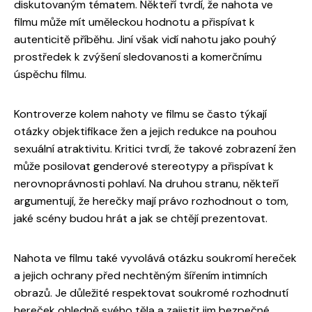
diskutovaným tématem. Někteří tvrdí, že nahota ve
filmu může mít uměleckou hodnotu a přispívat k
autenticitě příběhu. Jiní však vidí nahotu jako pouhý
prostředek k zvýšení sledovanosti a komerčnímu
úspěchu filmu.
Kontroverze kolem nahoty ve filmu se často týkají
otázky objektifikace žen a jejich redukce na pouhou
sexuální atraktivitu. Kritici tvrdí, že takové zobrazení žen
může posilovat genderové stereotypy a přispívat k
nerovnoprávnosti pohlaví. Na druhou stranu, někteří
argumentují, že herečky mají právo rozhodnout o tom,
jaké scény budou hrát a jak se chtějí prezentovat.
Nahota ve filmu také vyvolává otázku soukromí hereček
a jejich ochrany před nechtěným šířením intimních
obrazů. Je důležité respektovat soukromé rozhodnutí
hereček ohledně svého těla a zajistit jim bezpečné