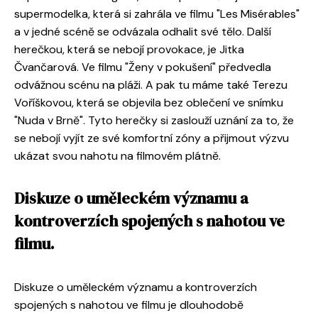
supermodelka, která si zahrála ve filmu "Les Misérables"
a v jedné scéně se odvázala odhalit své tělo. Další
herečkou, která se nebojí provokace, je Jitka
Čvančarová. Ve filmu "Ženy v pokušení" předvedla
odvážnou scénu na pláži. A pak tu máme také Terezu
Voříškovou, která se objevila bez oblečení ve snímku
"Nuda v Brně". Tyto herečky si zaslouží uznání za to, že
se nebojí vyjít ze své komfortní zóny a přijmout výzvu
ukázat svou nahotu na filmovém plátně.
Diskuze o uměleckém významu a
kontroverzích spojených s nahotou ve
filmu.
Diskuze o uměleckém významu a kontroverzích
spojených s nahotou ve filmu je dlouhodobě