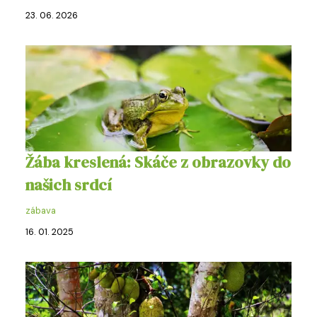
23. 06. 2026
Žába kreslená: Skáče z obrazovky do
našich srdcí
zábava
16. 01. 2025