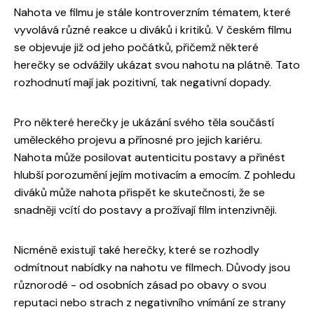
Nahota ve filmu je stále kontroverzním tématem, které
vyvolává různé reakce u diváků i kritiků. V českém filmu
se objevuje již od jeho počátků, přičemž některé
herečky se odvážily ukázat svou nahotu na plátně. Tato
rozhodnutí mají jak pozitivní, tak negativní dopady.
Pro některé herečky je ukázání svého těla součástí
uměleckého projevu a přínosné pro jejich kariéru.
Nahota může posilovat autenticitu postavy a přinést
hlubší porozumění jejím motivacím a emocím. Z pohledu
diváků může nahota přispět ke skutečnosti, že se
snadněji vcítí do postavy a prožívají film intenzivněji.
Nicméně existují také herečky, které se rozhodly
odmítnout nabídky na nahotu ve filmech. Důvody jsou
různorodé - od osobních zásad po obavy o svou
reputaci nebo strach z negativního vnímání ze strany