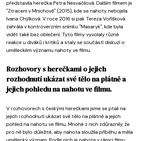
představila herečka Petra Nesvačilová. Dalším filmem je
"Ztraceni v Mnichově" (2015), kde se nahoty nebojela
Ivana Chýlková. V roce 2016 si pak Tereza Voříšková
zahrála v kontroverzním snímku "Masaryk", kde byla
vidět také bez oblečení. Tyto filmy vyvolaly různé
reakce u diváků i kritiků a staly se součástí diskuzí o
uměleckém významu nahoty ve filmu.
Rozhovory s herečkami o jejich
rozhodnutí ukázat své tělo na plátně a
jejich pohledu na nahotu ve filmu.
V rozhovorech s českými herečkami jsme se ptali na
jejich rozhodnutí ukázat své tělo na plátně a jejich
pohled na nahotu ve filmu. Mnohé z nich zdůraznily, že
pro ně bylo důležité, aby nahota sloužila příběhu a měla
umělecký význam. Podle nich je nahota v rámci filmu