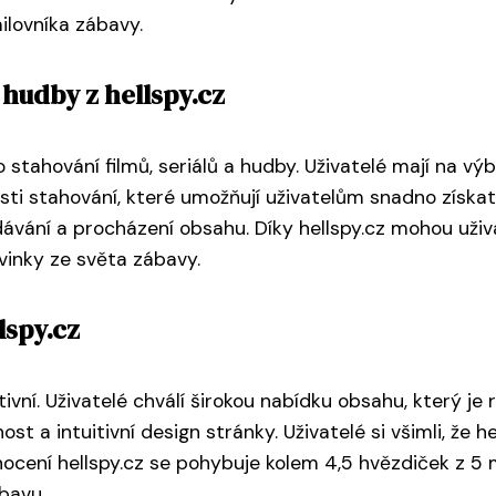
lovníka zábavy.
 hudby z hellspy.cz
 stahování filmů, seriálů a hudby. Uživatelé mají na vý
osti stahování, které umožňují uživatelům snadno získ
ávání a procházení obsahu. Díky hellspy.cz mohou uživ
vinky ze světa zábavy.
lspy.cz
itivní. Uživatelé chválí širokou nabídku obsahu, který j
st a intuitivní design stránky. Uživatelé si všimli, že h
ocení hellspy.cz se pohybuje kolem 4,5 hvězdiček z 5 m
bavu.