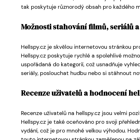
tak poskytuje různorodý obsah pro každého mi
Možnosti stahování filmů, seriálů a
Hellspy.cz je skvělou internetovou stránkou pro
Hellspy.cz poskytuje rychlé a spolehlivé možn
uspořádaná do kategorií, což usnadňuje vyhled
seriály, poslouchat hudbu nebo si stáhnout no
Recenze uživatelů a hodnocení hel
Recenze uživatelů na hellspy.cz jsou velmi poz
Hellspy.cz je také oceňováno pro svoji přehledno
vydání, což je pro mnohé velkou výhodou. Hodn
touto internetovou stránkou zaměřenou na zá