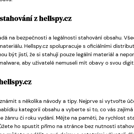
stahování z hellspy.cz
kládá na bezpečnosti a legálnosti stahování obsahu. Vš
ateriálu. Hellspy.cz spolupracuje s oficiálními distribut
u být jistí, že si stahují pouze legální materiál a nep
 malware, aby uživatelé nemuseli mít obavy o svou digit
hellspy.cz
 seznámit s několika návody a tipy. Nejprve si vytvořte
bídku kategorií obsahu a vyberte si to, co vás zajímá n
dle žánru či roku vydání. Mějte na paměti, že rychlost 
můžete ho spustit přímo na stránce bez nutnosti stahová