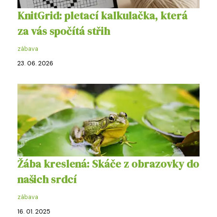
KnitGrid: pletací kalkulačka, která
za vás spočítá střih
zábava
23. 06. 2026
Žába kreslená: Skáče z obrazovky do
našich srdcí
zábava
16. 01. 2025