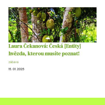
Laura Čekanová: Česká [Entity]
hvězda, kterou musíte poznat!
zábava
15. 01. 2025