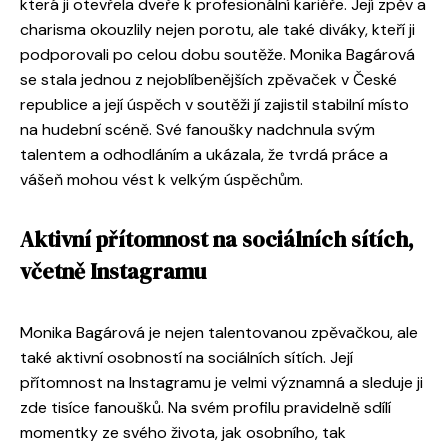
která ji otevřela dveře k profesionální kariéře. Její zpěv a
charisma okouzlily nejen porotu, ale také diváky, kteří ji
podporovali po celou dobu soutěže. Monika Bagárová
se stala jednou z nejoblíbenějších zpěvaček v České
republice a její úspěch v soutěži jí zajistil stabilní místo
na hudební scéně. Své fanoušky nadchnula svým
talentem a odhodláním a ukázala, že tvrdá práce a
vášeň mohou vést k velkým úspěchům.
Aktivní přítomnost na sociálních sítích,
včetně Instagramu
Monika Bagárová je nejen talentovanou zpěvačkou, ale
také aktivní osobností na sociálních sítích. Její
přítomnost na Instagramu je velmi významná a sleduje ji
zde tisíce fanoušků. Na svém profilu pravidelně sdílí
momentky ze svého života, jak osobního, tak