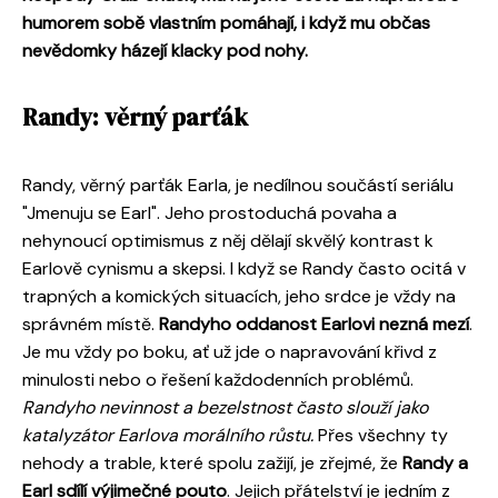
humorem sobě vlastním pomáhají, i když mu občas
nevědomky házejí klacky pod nohy.
Randy: věrný parťák
Randy, věrný parťák Earla, je nedílnou součástí seriálu
"Jmenuju se Earl". Jeho prostoduchá povaha a
nehynoucí optimismus z něj dělají skvělý kontrast k
Earlově cynismu a skepsi. I když se Randy často ocitá v
trapných a komických situacích, jeho srdce je vždy na
správném místě.
Randyho oddanost Earlovi nezná mezí
.
Je mu vždy po boku, ať už jde o napravování křivd z
minulosti nebo o řešení každodenních problémů.
Randyho nevinnost a bezelstnost často slouží jako
katalyzátor Earlova morálního růstu.
Přes všechny ty
nehody a trable, které spolu zažijí, je zřejmé, že
Randy a
Earl sdílí výjimečné pouto
. Jejich přátelství je jedním z