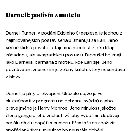
Darnell: podivín z motelu
Darnell Turner, v podání Eddieho Steeplese, je jednou z
nejmilovanějších postav seriálu Jmenuju se Earl. Jeho
věčně klidná povaha a tajemná minulost z něj dělají
záhadnou, ale sympatickou postavu. Fanoušci ho znají
jako Darnella, barmana z motelu, kde Earl žije. Jeho
poznávacím znamením je zelený kulich, který nesundává
z hlavy.
Darnell je plný překvapení. Ukázalo se, že je ve
skutečnosti v programu na ochranu svědků a jeho
pravé jméno je Harry Monroe. Jeho minulost jakožto
člena gangu a jeho znalosti výroby výbušnin dodávají
seriálu dávku napětí a humoru. Přestože se snaží žít
spořádaný život, minulost ho neustále dohání.