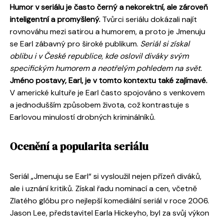
Humor v seriálu je často černý a nekorektní, ale zároveň
inteligentní a promyšlený.
Tvůrci seriálu dokázali najít
rovnováhu mezi satirou a humorem, a proto je Jmenuju
se Earl zábavný pro široké publikum.
Seriál si získal
oblibu i v České republice, kde oslovil diváky svým
specifickým humorem a neotřelým pohledem na svět.
Jméno postavy, Earl, je v tomto kontextu také zajímavé.
V americké kultuře je Earl často spojováno s venkovem
a jednodušším způsobem života, což kontrastuje s
Earlovou minulostí drobných kriminálníků.
Ocenění a popularita seriálu
Seriál „Jmenuju se Earl“ si vysloužil nejen přízeň diváků,
ale i uznání kritiků. Získal řadu nominací a cen, včetně
Zlatého glóbu pro nejlepší komediální seriál v roce 2006.
Jason Lee, představitel Earla Hickeyho, byl za svůj výkon