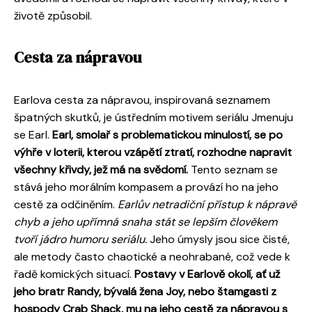
životě způsobil.
Cesta za nápravou
Earlova cesta za nápravou, inspirovaná seznamem
špatných skutků, je ústředním motivem seriálu Jmenuju
se Earl.
Earl, smolař s problematickou minulostí, se po
výhře v loterii, kterou vzápětí ztratí, rozhodne napravit
všechny křivdy, jež má na svědomí.
Tento seznam se
stává jeho morálním kompasem a provází ho na jeho
cestě za odčiněním.
Earlův netradiční přístup k nápravě
chyb a jeho upřímná snaha stát se lepším člověkem
tvoří jádro humoru seriálu.
Jeho úmysly jsou sice čisté,
ale metody často chaotické a neohrabané, což vede k
řadě komických situací.
Postavy v Earlově okolí, ať už
jeho bratr Randy, bývalá žena Joy, nebo štamgasti z
hospody Crab Shack, mu na jeho cestě za nápravou s