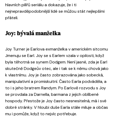
hlavních pilířů seriálu a dokazuje, že i ti
nejnepravděpodobnější lidé se můžou stát nejlepšími
přáteli.
Joy: bývalá manželka
Joy Turner je Earlova exmanželka v americkém sitcomu
Jmenuju se Earl. Joy se s Earlem vzala v opilosti, když
byla těhotná se synem Dodgem. Není jasné, zda je Earl
skutečně Dodgeův otec, ale i tak se k němu chová jako
k vlastnímu. Joy je často zobrazována jako sobecká,
manipulativní a promiskuitní. Často Earla podváděla, a
to i s jeho bratrem Randym. Po Earlově rozvodu s Joy
se provdala za Darnella, barmana z jejich oblíbené
hospody. Přestože je Joy často nesnesitelná, má i své
dobré stránky. V hloubi duše Earla stále miluje a občas
mu i pomůže, když to nejvíc potřebuje.