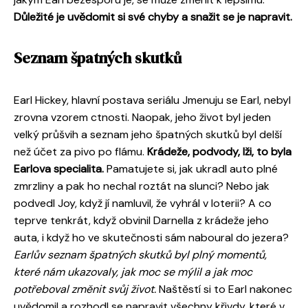
Důležité je uvědomit si své chyby a snažit se je napravit.
Seznam špatných skutků
Earl Hickey, hlavní postava seriálu Jmenuju se Earl, nebyl
zrovna vzorem ctnosti. Naopak, jeho život byl jeden
velký průšvih a seznam jeho špatných skutků byl delší
než účet za pivo po flámu.
Krádeže, podvody, lži, to byla
Earlova specialita.
Pamatujete si, jak ukradl auto plné
zmrzliny a pak ho nechal roztát na slunci? Nebo jak
podvedl Joy, když jí namluvil, že vyhrál v loterii? A co
teprve tenkrát, když obvinil Darnella z krádeže jeho
auta, i když ho ve skutečnosti sám naboural do jezera?
Earlův seznam špatných skutků byl plný momentů,
které nám ukazovaly, jak moc se mýlil a jak moc
potřeboval změnit svůj život.
Naštěstí si to Earl nakonec
uvědomil a rozhodl se napravit všechny křivdy, které v