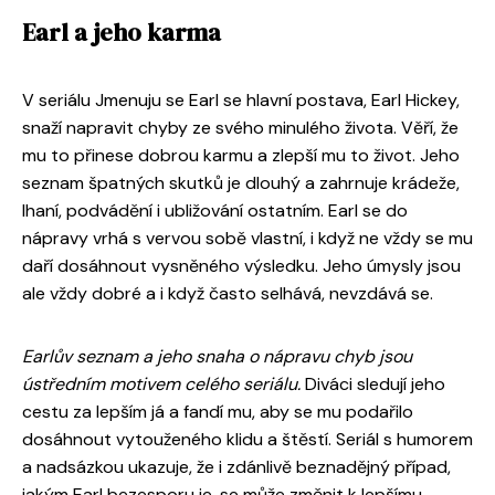
Earl a jeho karma
V seriálu Jmenuju se Earl se hlavní postava, Earl Hickey,
snaží napravit chyby ze svého minulého života. Věří, že
mu to přinese dobrou karmu a zlepší mu to život. Jeho
seznam špatných skutků je dlouhý a zahrnuje krádeže,
lhaní, podvádění i ubližování ostatním. Earl se do
nápravy vrhá s vervou sobě vlastní, i když ne vždy se mu
daří dosáhnout vysněného výsledku. Jeho úmysly jsou
ale vždy dobré a i když často selhává, nevzdává se.
Earlův seznam a jeho snaha o nápravu chyb jsou
ústředním motivem celého seriálu.
Diváci sledují jeho
cestu za lepším já a fandí mu, aby se mu podařilo
dosáhnout vytouženého klidu a štěstí. Seriál s humorem
a nadsázkou ukazuje, že i zdánlivě beznadějný případ,
jakým Earl bezesporu je, se může změnit k lepšímu.