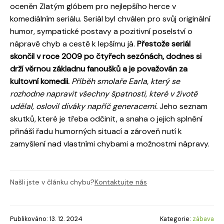
oceněn Zlatým glóbem pro nejlepšího herce v
komediálním seriálu. Seriál byl chválen pro svůj originální
humor, sympatické postavy a pozitivní poselství o
nápravě chyb a cestě k lepšímu já.
Přestože seriál
skončil v roce 2009 po čtyřech sezónách, dodnes si
drží věrnou základnu fanoušků a je považován za
kultovní komedii.
Příběh smolaře Earla, který se
rozhodne napravit všechny špatnosti, které v životě
udělal, oslovil diváky napříč generacemi.
Jeho seznam
skutků, které je třeba odčinit, a snaha o jejich splnění
přináší řadu humorných situací a zároveň nutí k
zamyšlení nad vlastními chybami a možnostmi nápravy.
Našli jste v článku chybu?
Kontaktujte nás
Publikováno: 13. 12. 2024
Kategorie:
zábava