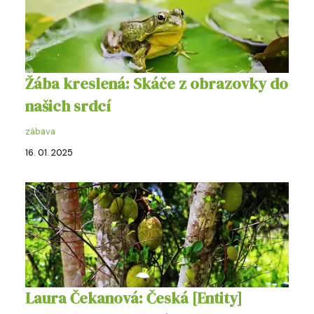
Žába kreslená: Skáče z obrazovky do
našich srdcí
zábava
16. 01. 2025
Laura Čekanová: Česká [Entity]