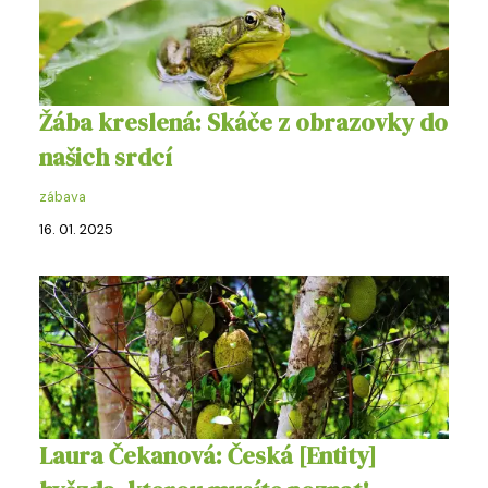
Žába kreslená: Skáče z obrazovky do
našich srdcí
zábava
16. 01. 2025
Laura Čekanová: Česká [Entity]