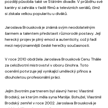
později působila také ve Státním divadle. V průběhu své
kariéry si zahrála v řadě filmů a televizních seriálů, čímž
si získala velkou popularitu u diváků.
Jaroslava Brousková je známá svým neodolatelným
šarmem a talentem představit různorodé postavy. Její
herecký projev je plný emocí a autenticity, což ji řadí
mezi nejvýznamnější české herečky současnosti.
V roce 2010 obdržela Jaroslava Brousková Cenu Thálie
za celoživotní mistrovství v oboru činohra. Toto
ocenění potvrzuje její vynikající umělecký přínos a
dlouholetou profesionální práci.
Jejím životním partnerem byl slavný herec Vlastimil
Brodský, se kterým měla syna Matěje. Bohužel, Vlastimil
Brodský zemřel v roce 2002. Jaroslava Brousková je