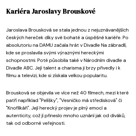
Kariéra Jaroslavy Brouskové
Jaroslava Brousková se stala jednou z nejuznávanějších
českých hereček díky své bohaté a úspěšné kariéře. Po
absolutoriu na DAMU začala hrát v Divadle Na zábradlí,
kde se proslavila svými výraznými hereckými
schopnostmi. Poté působila také v Národním divadle a
Divadle ABC. Její talent a charisma ji brzy přivedly i k
filmu a televizi, kde si získala velkou popularitu.
Brousková se objevila ve více než 40 filmech, mezi které
patří například "Pelíšky", "Vesničko má středisková" či
"Knoflíkáři". Její herecký projev je plný emocí a
autenticity, což jí přineslo mnoho uznání jak od diváků,
tak od odborné veřejnosti.