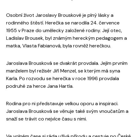
Osobní život Jaroslavy Brouskové je plný lásky a
rodinného štěstí. Herečka se narodila 24. července
1955 v Praze do umělecky založené rodiny. Její otec,
Ladislav Brousek, byl známým hereckým pedagogem a
matka, Vlasta Fabianová, byla rovněž herečkou.
Jaroslava Brousková se dvakrát provdala. Jejím prvním
manželem byl režisér Jiří Menzel, se kterým má syna
Karla. Po rozvodu se herečka v roce 1996 provdala
podruhé za herce Jana Hartla.
Rodina pro ni představuje velkou oporu a inspiraci.
Jaroslava Brousková se věnuje také svým vnoučatům a
snaží se trávit co nejvíce času s nimi.
Ve volném čase si ráda užívá přírodu a cestuje po České