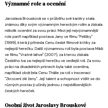
Významné role a ocenění
Jaroslava Brousková se v průběhu své kariéry stala
známou díky svým významným hereckým rolím a získala
několik ocenění za svou práci. Mezi její nejvýznamnější
role patří například postava Jany ve filmu "Pelíšky"
(1999), která jí přinesla Cenu české filmové kritiky za
nejlepší herečku. Další významnou rolí byla postava Máši
ve filmu "Vratné lahve" (2007), za kterou získala
Českého lva za nejlepší herečku ve vedlejší roli. Za svou
práci na divadelních prknech byla také oceněna,
například obdržela Cenu Thálie za roli v inscenaci
"Zkrocení zlé ženy". Její talent a schopnost vtělit se do
různých postav ji učinily jednou z nejoblíbenějších
českých hereček.
Osobní život Jaroslavy Brouskové