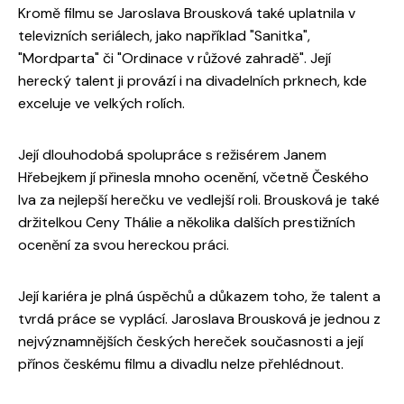
Kromě filmu se Jaroslava Brousková také uplatnila v
televizních seriálech, jako například "Sanitka",
"Mordparta" či "Ordinace v růžové zahradě". Její
herecký talent ji provází i na divadelních prknech, kde
exceluje ve velkých rolích.
Její dlouhodobá spolupráce s režisérem Janem
Hřebejkem jí přinesla mnoho ocenění, včetně Českého
lva za nejlepší herečku ve vedlejší roli. Brousková je také
držitelkou Ceny Thálie a několika dalších prestižních
ocenění za svou hereckou práci.
Její kariéra je plná úspěchů a důkazem toho, že talent a
tvrdá práce se vyplácí. Jaroslava Brousková je jednou z
nejvýznamnějších českých hereček současnosti a její
přínos českému filmu a divadlu nelze přehlédnout.