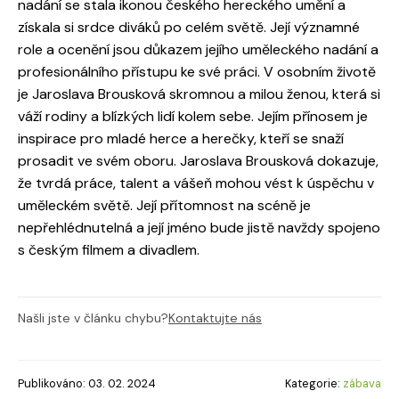
nadání se stala ikonou českého hereckého umění a
získala si srdce diváků po celém světě. Její významné
role a ocenění jsou důkazem jejího uměleckého nadání a
profesionálního přístupu ke své práci. V osobním životě
je Jaroslava Brousková skromnou a milou ženou, která si
váží rodiny a blízkých lidí kolem sebe. Jejím přínosem je
inspirace pro mladé herce a herečky, kteří se snaží
prosadit ve svém oboru. Jaroslava Brousková dokazuje,
že tvrdá práce, talent a vášeň mohou vést k úspěchu v
uměleckém světě. Její přítomnost na scéně je
nepřehlédnutelná a její jméno bude jistě navždy spojeno
s českým filmem a divadlem.
Našli jste v článku chybu?
Kontaktujte nás
Publikováno: 03. 02. 2024
Kategorie:
zábava