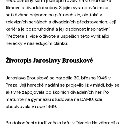
neodolatelný šarm ji katapultovaly na vrchol české
filmové a divadelní scény. S jejím vystupováním se
setkáváme nejenom na plátnech kin, ale také v
televizních seriálech a divadelních představeních. Její
kariéra je pozoruhodná a její osobnost inspirativní.
Přečtěte si více o životě a úspěších této vynikající
herečky v následujícím článku.
Životopis Jaroslavy Brouskové
Jaroslava Brousková se narodila 30. března 1946 v
Praze. Její herecké nadání se projevilo již v mládí, kdy se
aktivně zapojovala do školních divadelních her. Po
maturitě na gymnáziu studovala na DAMU, kde
absolvovala v roce 1969.
Po dokončení studií začala hrát v Divadle Na zábradlí a