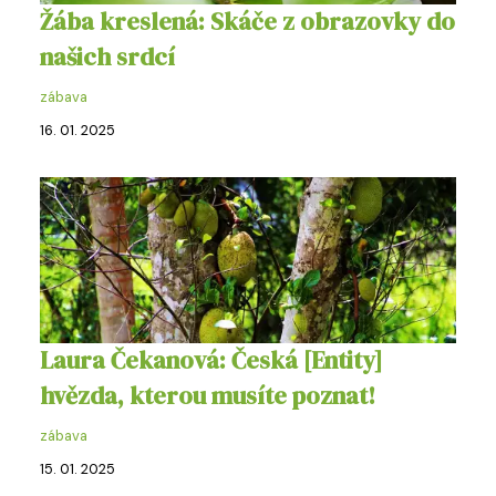
Žába kreslená: Skáče z obrazovky do
našich srdcí
zábava
16. 01. 2025
Laura Čekanová: Česká [Entity]
hvězda, kterou musíte poznat!
zábava
15. 01. 2025