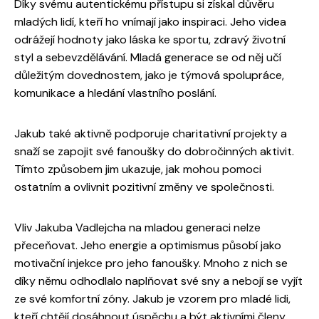
Díky svému autentickému přístupu si získal důvěru
mladých lidí, kteří ho vnímají jako inspiraci. Jeho videa
odrážejí hodnoty jako láska ke sportu, zdravý životní
styl a sebevzdělávání. Mladá generace se od něj učí
důležitým dovednostem, jako je týmová spolupráce,
komunikace a hledání vlastního poslání.
Jakub také aktivně podporuje charitativní projekty a
snaží se zapojit své fanoušky do dobročinných aktivit.
Tímto způsobem jim ukazuje, jak mohou pomoci
ostatním a ovlivnit pozitivní změny ve společnosti.
Vliv Jakuba Vadlejcha na mladou generaci nelze
přeceňovat. Jeho energie a optimismus působí jako
motivační injekce pro jeho fanoušky. Mnoho z nich se
díky němu odhodlalo naplňovat své sny a nebojí se vyjít
ze své komfortní zóny. Jakub je vzorem pro mladé lidi,
kteří chtějí dosáhnout úspěchu a být aktivními členy