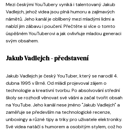
Mezi českými YouTubery vyniká i talentovaný Jakub
Vadlejch, jehož videa jsou plná humoru a zajímavých
námětů. Jeho kanál je oblíbený mezi mladými lidmi a
nabízí jim zábavu i poučení. Přečtěte si více o tomto
úspěšném YouTuberovi a jak ovlivňuje mladou generaci
svým obsahem.
Jakub Vadlejch - představení
Jakub Vadlejch je český YouTuber, který se narodil 4.
dubna 1995 v Brně. Od mládí projevoval zájem o
technologie a kreativní tvorbu. Po absolvování střední
školy se rozhodl věnovat své vášni a začal tvořit obsah
na YouTube. Jeho kanál nese jméno "Jakub Vadlejch" a
zaměřuje se především na technologické recenze,
unboxingy a různé tipy a triky pro uživatele elektroniky.
Své videa natáčí s humorem a osobitým stylem, což ho