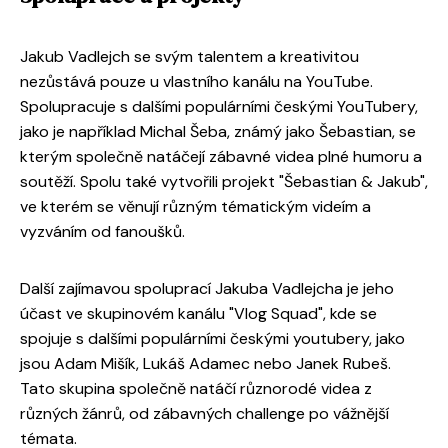
Jakub Vadlejch se svým talentem a kreativitou
nezůstává pouze u vlastního kanálu na YouTube.
Spolupracuje s dalšími populárními českými YouTubery,
jako je například Michal Šeba, známý jako Šebastian, se
kterým společně natáčejí zábavné videa plné humoru a
soutěží. Spolu také vytvořili projekt "Šebastian & Jakub",
ve kterém se věnují různým tématickým videím a
vyzváním od fanoušků.
Další zajímavou spoluprací Jakuba Vadlejcha je jeho
účast ve skupinovém kanálu "Vlog Squad", kde se
spojuje s dalšími populárními českými youtubery, jako
jsou Adam Mišík, Lukáš Adamec nebo Janek Rubeš.
Tato skupina společně natáčí různorodé videa z
různých žánrů, od zábavných challenge po vážnější
témata.