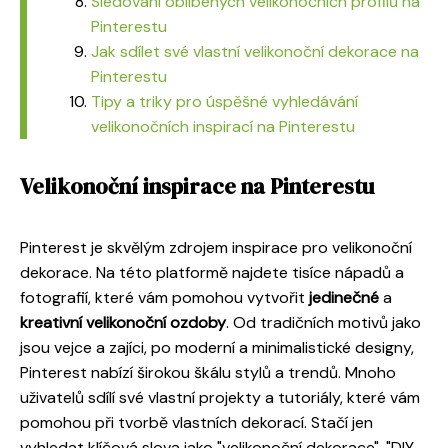
Sledování oblíbených velikonočních profilů na
Pinterestu
Jak sdílet své vlastní velikonoční dekorace na
Pinterestu
Tipy a triky pro úspěšné vyhledávání
velikonočních inspirací na Pinterestu
Velikonoční inspirace na Pinterestu
Pinterest je skvělým zdrojem inspirace pro velikonoční
dekorace. Na této platformě najdete tisíce nápadů a
fotografií, které vám pomohou vytvořit
jedinečné
a
kreativní velikonoční ozdoby
. Od tradičních motivů jako
jsou vejce a zajíci, po moderní a minimalistické designy,
Pinterest nabízí širokou škálu stylů a trendů. Mnoho
uživatelů sdílí své vlastní projekty a tutoriály, které vám
pomohou při tvorbě vlastních dekorací. Stačí jen
vyhledat klíčová slova jako "velikonoční dekorace", "DIY