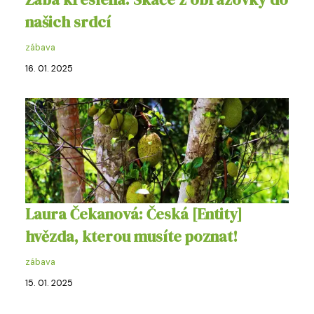
našich srdcí
zábava
16. 01. 2025
Laura Čekanová: Česká [Entity]
hvězda, kterou musíte poznat!
zábava
15. 01. 2025