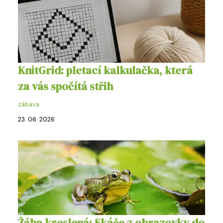
KnitGrid: pletací kalkulačka, která
za vás spočítá střih
zábava
23. 06. 2026
Žába kreslená: Skáče z obrazovky do