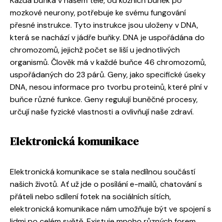
Každá buňka v našem těle, od kožních buněk po
mozkové neurony, potřebuje ke svému fungování
přesné instrukce. Tyto instrukce jsou uloženy v DNA,
která se nachází v jádře buňky. DNA je uspořádána do
chromozomů, jejichž počet se liší u jednotlivých
organismů. Člověk má v každé buňce 46 chromozomů,
uspořádaných do 23 párů. Geny, jako specifické úseky
DNA, nesou informace pro tvorbu proteinů, které plní v
buňce různé funkce. Geny regulují buněčné procesy,
určují naše fyzické vlastnosti a ovlivňují naše zdraví.
Elektronická komunikace
Elektronická komunikace se stala nedílnou součástí
našich životů. Ať už jde o posílání e-mailů, chatování s
přáteli nebo sdílení fotek na sociálních sítích,
elektronická komunikace nám umožňuje být ve spojení s
lidmi po celém světě. Existuje mnoho různých forem