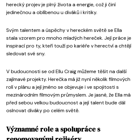
herecký projev je plný života a energie, což ji činí
jedinečnou a oblíbenou u diváků i kritiky.
Svým talentem a úspěchy v hereckém světě se Ella
stala vzorem pro mnoho mladých hereček. Její práce je
inspirací pro ty, kteří touží po kariéře v herectví a chtějí
sledovat své sny.
V budoucnosti se od Ellu Craig můžeme těšit na další
zajímavé projekty. Herečka má již nyní několik filmových
rolí v plánu a její jméno se objevuje i ve spojitosti s
mezinárodním filmovým průmyslem. Je jasné, že Ella má
před sebou velkou budoucnost a její talent bude dál
oslnovat diváky po celém světě.
Významné role a spolupráce s
renomovanými režiséry