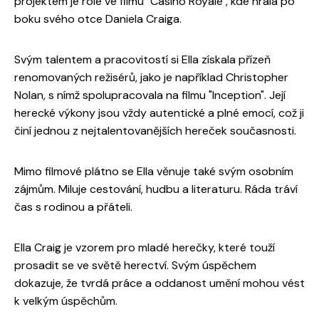
projektem je role ve filmu "Casino Royale", kde hrála po
boku svého otce Daniela Craiga.
Svým talentem a pracovitostí si Ella získala přízeň
renomovaných režisérů, jako je například Christopher
Nolan, s nímž spolupracovala na filmu "Inception". Její
herecké výkony jsou vždy autentické a plné emocí, což ji
činí jednou z nejtalentovanějších hereček současnosti.
Mimo filmové plátno se Ella věnuje také svým osobním
zájmům. Miluje cestování, hudbu a literaturu. Ráda tráví
čas s rodinou a přáteli.
Ella Craig je vzorem pro mladé herečky, které touží
prosadit se ve světě herectví. Svým úspěchem
dokazuje, že tvrdá práce a oddanost umění mohou vést
k velkým úspěchům.