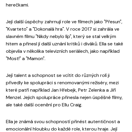
herečkami.
Její další úspěchy zahrnují role ve filmech jako "Přesun",
"Kvarteto" a "Dokonalá hra". V roce 2017 si zahrála ve
slavném filmu "Nikdy nebylo líp", který se stal velkým
hitem a přinesl jí další uznání kritiků i diváků. Ella se také
objevila v několika televizních seriálech, jako například
"Most!" a "Mamon".
Její talent a schopnost se vcítit do různých rolí ji
přivedly ke spolupráci s renomovanými režiséry, mezi
které patří například Jan Hřebejk, Petr Zelenka a Jiří
Menzel. Jejich spolupráce přinesla nejen úspěšné filmy,
ale také další ocenění pro Ellu Craig.
Ella je známá svou schopností přinést autentičnost a
emocionální hloubku do každé role, kterou hraje. Její