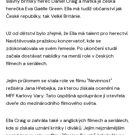
slavný britský herec Daniel Craig a matka je česká
herečka Eva Gaëlle Green. Ella má tudíž občanství jak
České republiky, tak Velké Británie.
Už od dětství bylo zřejmé, že Ella má talent pro herectví.
Navštěvovala pražskou konzervatoř, kde se
zdokonalovala ve svém řemesle. Po ukončení studií
začala dostávat nabídky na menší role v českých
filmech a seriálech.
Jejím průlomem se stala role ve filmu "Nevinnost"
režiséra Jana Hřebejka, za kterou získala ocenění na
MFF Karlovy Vary. Tato úspěšná spolupráce jí otevřela
dveře do mezinárodního filmového světa.
Ella Craig si zahrála také v anglických filmech a seriálech,
kde si získala uznání kritiky i diváků. Jejím nejznámějším