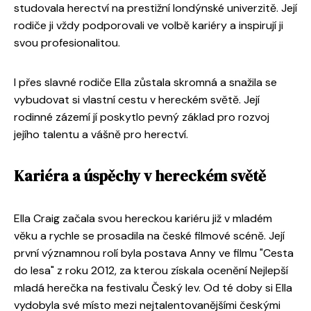
studovala herectví na prestižní londýnské univerzitě. Její
rodiče ji vždy podporovali ve volbě kariéry a inspirují ji
svou profesionalitou.
I přes slavné rodiče Ella zůstala skromná a snažila se
vybudovat si vlastní cestu v hereckém světě. Její
rodinné zázemí jí poskytlo pevný základ pro rozvoj
jejího talentu a vášně pro herectví.
Kariéra a úspěchy v hereckém světě
Ella Craig začala svou hereckou kariéru již v mladém
věku a rychle se prosadila na české filmové scéně. Její
první významnou rolí byla postava Anny ve filmu "Cesta
do lesa" z roku 2012, za kterou získala ocenění Nejlepší
mladá herečka na festivalu Český lev. Od té doby si Ella
vydobyla své místo mezi nejtalentovanějšími českými