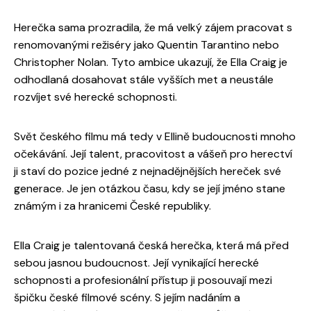
Herečka sama prozradila, že má velký zájem pracovat s
renomovanými režiséry jako Quentin Tarantino nebo
Christopher Nolan. Tyto ambice ukazují, že Ella Craig je
odhodlaná dosahovat stále vyšších met a neustále
rozvíjet své herecké schopnosti.
Svět českého filmu má tedy v Ellině budoucnosti mnoho
očekávání. Její talent, pracovitost a vášeň pro herectví
ji staví do pozice jedné z nejnadějnějších hereček své
generace. Je jen otázkou času, kdy se její jméno stane
známým i za hranicemi České republiky.
Ella Craig je talentovaná česká herečka, která má před
sebou jasnou budoucnost. Její vynikající herecké
schopnosti a profesionální přístup ji posouvají mezi
špičku české filmové scény. S jejím nadáním a