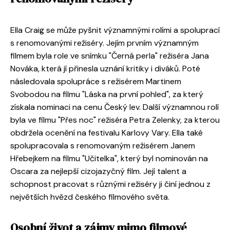
Ella Craig se může pyšnit významnými rolími a spoluprací
s renomovanými režiséry. Jejím prvním významným
filmem byla role ve snímku "Černá perla" režiséra Jana
Nováka, která jí přinesla uznání kritiky i diváků. Poté
následovala spolupráce s režisérem Martinem
Svobodou na filmu "Láska na první pohled", za který
získala nominaci na cenu Český lev. Další významnou rolí
byla ve filmu "Přes noc" režiséra Petra Zelenky, za kterou
obdržela ocenění na festivalu Karlovy Vary. Ella také
spolupracovala s renomovaným režisérem Janem
Hřebejkem na filmu "Učitelka", který byl nominován na
Oscara za nejlepší cizojazyčný film. Její talent a
schopnost pracovat s různými režiséry ji činí jednou z
největších hvězd českého filmového světa.
Osobní život a zájmy mimo filmové