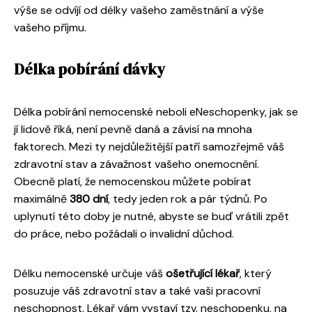
výše se odvíjí od délky vašeho zaměstnání a výše
vašeho příjmu.
Délka pobírání dávky
Délka pobírání nemocenské neboli eNeschopenky, jak se
jí lidově říká, není pevně daná a závisí na mnoha
faktorech. Mezi ty nejdůležitější patří samozřejmě váš
zdravotní stav a závažnost vašeho onemocnění.
Obecně platí, že nemocenskou můžete pobírat
maximálně
380 dní
, tedy jeden rok a pár týdnů. Po
uplynutí této doby je nutné, abyste se buď vrátili zpět
do práce, nebo požádali o invalidní důchod.
Délku nemocenské určuje váš
ošetřující lékař
, který
posuzuje váš zdravotní stav a také vaši pracovní
neschopnost. Lékař vám vystaví tzv. neschopenku, na