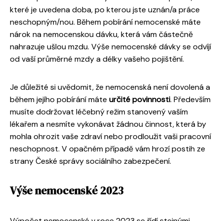
které je uvedena doba, po kterou jste uznán/a práce
neschopným/nou. Během pobírání nemocenské máte
nárok na nemocenskou dávku, která vám částečně
nahrazuje ušlou mzdu. Výše nemocenské dávky se odvíjí
od vaší průměrné mzdy a délky vašeho pojištění.
Je důležité si uvědomit, že nemocenská není dovolená a
během jejího pobírání máte
určité povinnosti
. Především
musíte dodržovat léčebný režim stanovený vaším
lékařem a nesmíte vykonávat žádnou činnost, která by
mohla ohrozit vaše zdraví nebo prodloužit vaši pracovní
neschopnost. V opačném případě vám hrozí postih ze
strany České správy sociálního zabezpečení.
Výše nemocenské 2023
Výpočet nemocenské v roce 2023 se řídí stejnými