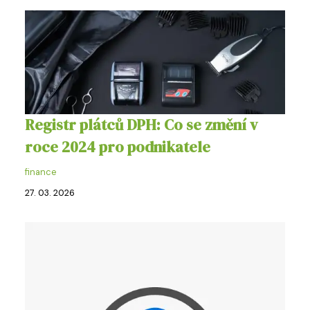
Registr plátců DPH: Co se změní v
roce 2024 pro podnikatele
finance
27. 03. 2026