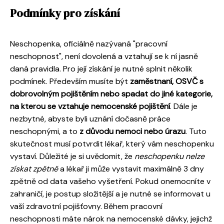
Podmínky pro získání
Neschopenka, oficiálně nazývaná "pracovní
neschopnost", není dovolená a vztahují se k ní jasně
daná pravidla. Pro její získání je nutné splnit několik
podmínek. Především musíte být
zaměstnaní, OSVČ s
dobrovolným pojištěním nebo spadat do jiné kategorie,
na kterou se vztahuje nemocenské pojištění
. Dále je
nezbytné, abyste byli uznání dočasně práce
neschopnými, a to
z důvodu nemoci nebo úrazu
. Tuto
skutečnost musí potvrdit lékař, který vám neschopenku
vystaví. Důležité je si uvědomit, že
neschopenku nelze
získat zpětně
a lékař ji může vystavit maximálně 3 dny
zpětně od data vašeho vyšetření. Pokud onemocníte v
zahraničí, je postup složitější a je nutné se informovat u
vaší zdravotní pojišťovny. Během pracovní
neschopnosti máte nárok na nemocenské dávky, jejichž