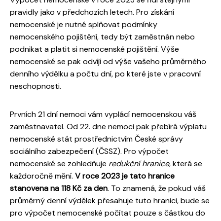
pravidly jako v předchozích letech. Pro získání
nemocenské je nutné splňovat podmínky
nemocenského pojištění, tedy být zaměstnán nebo
podnikat a platit si nemocenské pojištění. Výše
nemocenské se pak odvíjí od výše vašeho průměrného
denního výdělku a počtu dní, po které jste v pracovní
neschopnosti.
Prvních 21 dní nemoci vám vyplácí nemocenskou váš
zaměstnavatel. Od 22. dne nemoci pak přebírá výplatu
nemocenské stát prostřednictvím České správy
sociálního zabezpečení (ČSSZ). Pro výpočet
nemocenské se zohledňuje
redukční hranice
, která se
každoročně mění.
V roce 2023 je tato hranice
stanovena na 118 Kč za den
. To znamená, že pokud váš
průměrný denní výdělek přesahuje tuto hranici, bude se
pro výpočet nemocenské počítat pouze s částkou do