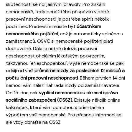
skutečnosti se řídí jasnými pravidly. Pro získání
nemocenské, tedy peněžitého příspěvku v době
pracovní neschopnosti, je potřeba splnit několik
podmínek. Především musíte být
účastníkem
nemocenského pojištění
, což je automaticky splněno u
zaměstnanců. OSVČ si nemocenské pojištění platí
dobrovolně. Dále je nutné doložit pracovní
neschopnost oficiálním lékařským potvrzením,
takzvanou "eNeschopenkou". Výše nemocenské se pak
odvíjí od vaší
průměrné mzdy za posledních 12 měsíců a
počtu dní pracovní neschopnosti
. Během prvních 14 dní
nemoci vám náleží náhrada mzdy od zaměstnavatele.
Od 15. dne pak
vyplácí nemocenskou okresní správa
sociálního zabezpečení (OSSZ)
. Existuje několik online
kalkulaček, které vám pomohou s orientačním
výpočtem vaší nemocenské. Pro přesnou informaci se
ale vždy obraťte na OSSZ.