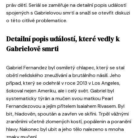
práv dětí. Seriál se zaměřuje na detailní popis událostí
spojených s Gabrielovou smrtí a snaží se otevřít diskuzi
o této citlivé problematice.
Detailní popis událostí, které vedly k
Gabrielově smrti
Gabriel Fernandez byl osmiletý chlapec, který se stal
obětí nelidského zneužívání a brutálního násilí. Jeho
případ, který se odehrál v roce 2013 v Los Angeles,
šokoval nejen Ameriku, ale i celý svět. Gabriel byl
systematicky týrán a mučen svou matkou Pearl
Fernandezovou a jejím přítelem Isaiahem Rivasem. Byl
bit, hladověn, spoután a zavřen ve skříni. Trpěl vážnými
zraněními včetně zlomených kostí, popálenin a poranění
hlavy. Nakonec byl ubit a jeho tělo nalezeno s mnoha
znaky mučení.