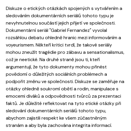
Diskuze o etických otázkách spojených s vytvářením a
sledováním dokumentárních seriálů tohoto typu je
nevyhnutelnou součástí jejich přijetí ve společnosti.
Dokumentární seriál "Gabriel Fernandez" vyvolal
rozsáhlou debatu ohledně hranic mezi informováním a
voyeurismem. Někteří kritici tvrdí, že takové seriály
mohou zneužít tragédie pro zábavu a sensationalismus,
což je neetické. Na druhé straně jsou ti, kteří
argumentují, že tyto dokumenty mohou přinést
povědomí o důležitých sociálních problémech a
podpořit změnu ve společnosti. Diskuze se zaměřuje na
otázky ohledně soukromí obětí a rodin, manipulace s
emocemi diváků a odpovědnosti tvůrců za prezentaci
faktů. Je důležité reflektovat na tyto etické otázky při
sledování dokumentárních seriálů tohoto typu,
abychom zajistili respekt ke všem zúčastněným
stranám a aby byla zachována integrita informací.