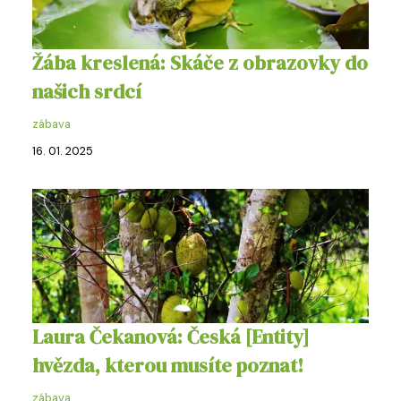
Žába kreslená: Skáče z obrazovky do
našich srdcí
zábava
16. 01. 2025
Laura Čekanová: Česká [Entity]
hvězda, kterou musíte poznat!
zábava