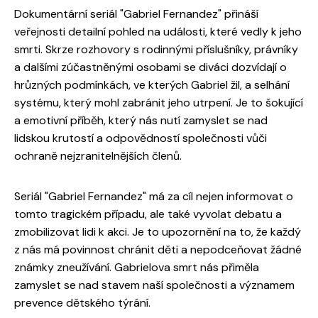
Dokumentární seriál "Gabriel Fernandez" přináší
veřejnosti detailní pohled na události, které vedly k jeho
smrti. Skrze rozhovory s rodinnými příslušníky, právníky
a dalšími zúčastněnými osobami se diváci dozvídají o
hrůzných podmínkách, ve kterých Gabriel žil, a selhání
systému, který mohl zabránit jeho utrpení. Je to šokující
a emotivní příběh, který nás nutí zamyslet se nad
lidskou krutostí a odpovědností společnosti vůči
ochraně nejzranitelnějších členů.
Seriál "Gabriel Fernandez" má za cíl nejen informovat o
tomto tragickém případu, ale také vyvolat debatu a
zmobilizovat lidi k akci. Je to upozornění na to, že každý
z nás má povinnost chránit děti a nepodceňovat žádné
známky zneužívání. Gabrielova smrt nás přiměla
zamyslet se nad stavem naší společnosti a významem
prevence dětského týrání.