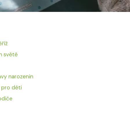
říž
m světě
avy narozenin
pro děti
odiče