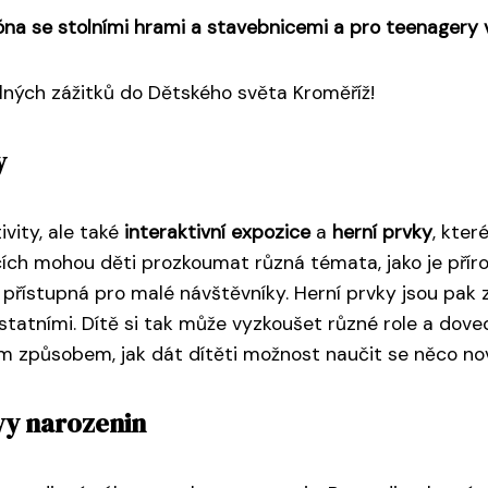
na se stolními hrami a stavebnicemi a pro teenagery vi
lných zážitků do Dětského světa Kroměříž!
y
vity, ale také
interaktivní expozice
a
herní prvky
, kter
cích mohou děti prozkoumat různá témata, jako je přír
 a přístupná pro malé návštěvníky. Herní prvky jsou p
tatními. Dítě si tak může vyzkoušet různé role a dovedn
lým způsobem, jak dát dítěti možnost naučit se něco n
vy narozenin