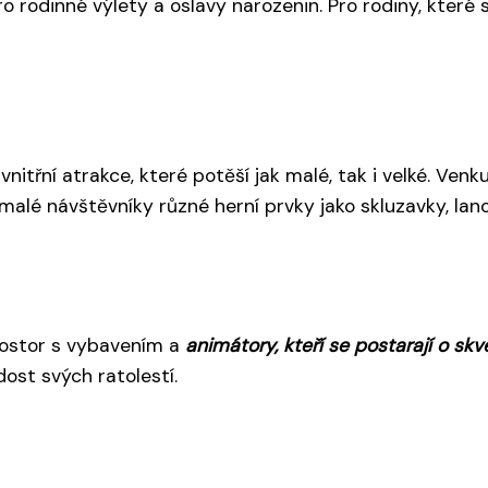
 rodinné výlety a oslavy narozenin. Pro rodiny, které s
nitřní atrakce, které potěší jak malé, tak i velké. Ven
 malé návštěvníky různé herní prvky jako skluzavky, lan
prostor s vybavením a
animátory, kteří se postarají o sk
ost svých ratolestí.