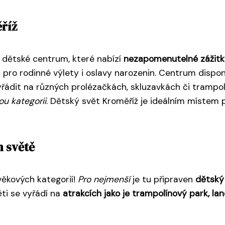
říž
í dětské centrum, které nabízí
nezapomenutelné zážitk
o rodinné výlety i oslavy narozenin. Centrum disponuje 
vyřádit na různých prolézačkách, skluzavkách či trampo
ou kategorii
. Dětský svět Kroměříž je ideálním místem
m světě
věkových kategorií!
Pro nejmenší
je tu připraven
dětský
ti se vyřádí na
atrakcích jako je trampolínový park, l