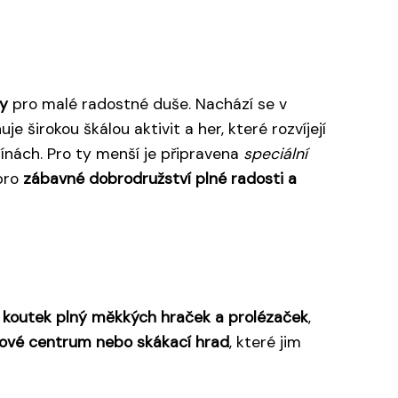
y
pro malé radostné duše. Nachází se v
širokou škálou aktivit a her, které rozvíjejí
línách. Pro ty menší je připravena
speciální
 pro
zábavné dobrodružství plné radosti a
 koutek plný měkkých hraček a prolézaček
,
anové centrum nebo skákací hrad
, které jim