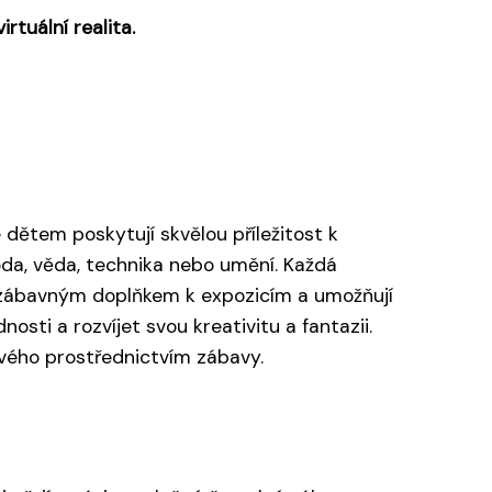
rtuální realita.
é dětem poskytují skvělou příležitost k
oda, věda, technika nebo umění. Každá
ak zábavným doplňkem k expozicím a umožňují
osti a rozvíjet svou kreativitu a fantazii.
ového prostřednictvím zábavy.