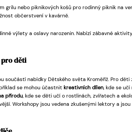
em grilu nebo piknikových košů pro rodinný piknik na ve
ožnost občerstvení v kavárně.
inné výlety a oslavy narozenin. Nabízí zábavné aktivity
pro děti
 součástí nabídky Dětského světa Kroměříž. Pro děti zd
Například se mohou účastnit
kreativních dílen
, kde se uč
a přírodu
, kde se děti učí o rostlinách, zvířatech a ek
žlivější. Workshopy jsou vedena zkušenými lektory a js
diče