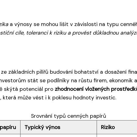
zika
a výnosy se mohou lišit v závislosti na typu cenné
estiční cíle, toleranci k riziku a provést důkladnou anal
ze základních pilířů budování bohatství a dosažení finan
 investorům stát se podílníky na růstu firem, ekonomik 
raně skýtá potenciál pro
zhodnocení vložených prostředk
ů, která může vést i k poklesu hodnoty investic.
Srovnání typů cenných papírů
papíru
Typický výnos
Riziko