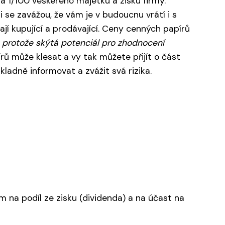
na 1/100 veškerého majetku a zisku firmy.
ni se zavážou, že vám je v budoucnu vrátí i s
jí kupující a prodávající. Ceny cenných papírů
 protože skýtá potenciál pro zhodnocení
 může klesat a vy tak můžete přijít o část
ladně informovat a zvážit svá rizika.
m na podíl ze zisku (dividenda) a na účast na