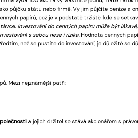
 firma vydá 100 akcií a vy vlastníte jednu, máte nárok 
 jako půjčku státu nebo firmě. Vy jim půjčíte peníze a o
ných papírů, což je v podstatě tržiště, kde se setkáva
ptávce.
Investování do cenných papírů může být lákavé,
nvestování s sebou nese i rizika.
Hodnota cenných papírů
dtím, než se pustíte do investování, je důležité se důk
pů. Mezi nejznámější patří:
společnosti
a jejich držitel se stává akcionářem s práve