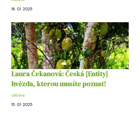
16. 01. 2025
Laura Čekanová: Česká [Entity]
hvězda, kterou musíte poznat!
zábava
15. 01. 2025