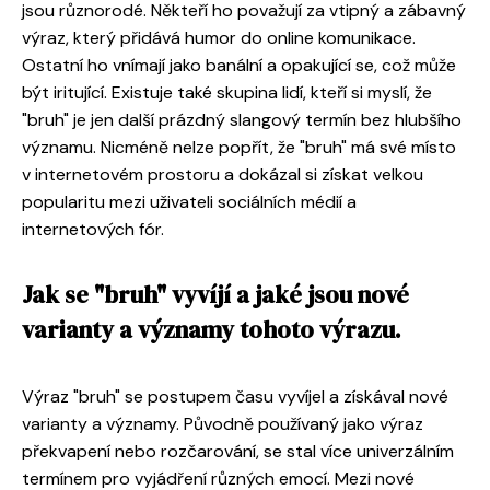
jsou různorodé. Někteří ho považují za vtipný a zábavný
výraz, který přidává humor do online komunikace.
Ostatní ho vnímají jako banální a opakující se, což může
být iritující. Existuje také skupina lidí, kteří si myslí, že
"bruh" je jen další prázdný slangový termín bez hlubšího
významu. Nicméně nelze popřít, že "bruh" má své místo
v internetovém prostoru a dokázal si získat velkou
popularitu mezi uživateli sociálních médií a
internetových fór.
Jak se "bruh" vyvíjí a jaké jsou nové
varianty a významy tohoto výrazu.
Výraz "bruh" se postupem času vyvíjel a získával nové
varianty a významy. Původně používaný jako výraz
překvapení nebo rozčarování, se stal více univerzálním
termínem pro vyjádření různých emocí. Mezi nové