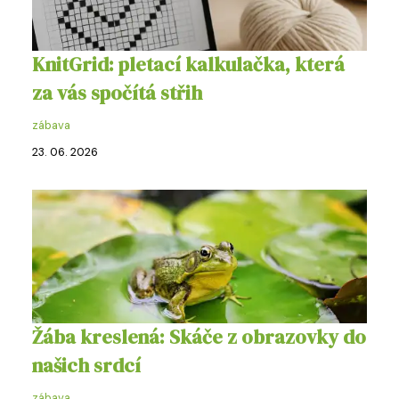
KnitGrid: pletací kalkulačka, která
za vás spočítá střih
zábava
23. 06. 2026
Žába kreslená: Skáče z obrazovky do
našich srdcí
zábava