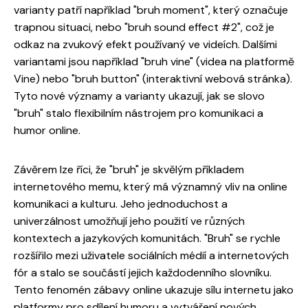
varianty patří například "bruh moment", který označuje
trapnou situaci, nebo "bruh sound effect #2", což je
odkaz na zvukový efekt používaný ve videích. Dalšími
variantami jsou například "bruh vine" (videa na platformě
Vine) nebo "bruh button" (interaktivní webová stránka).
Tyto nové významy a varianty ukazují, jak se slovo
"bruh" stalo flexibilním nástrojem pro komunikaci a
humor online.
Závěrem lze říci, že "bruh" je skvělým příkladem
internetového memu, který má významný vliv na online
komunikaci a kulturu. Jeho jednoduchost a
univerzálnost umožňují jeho použití ve různých
kontextech a jazykových komunitách. "Bruh" se rychle
rozšířilo mezi uživatele sociálních médií a internetových
fór a stalo se součástí jejich každodenního slovníku.
Tento fenomén zábavy online ukazuje sílu internetu jako
platformy pro sdílení humoru a vytváření nových