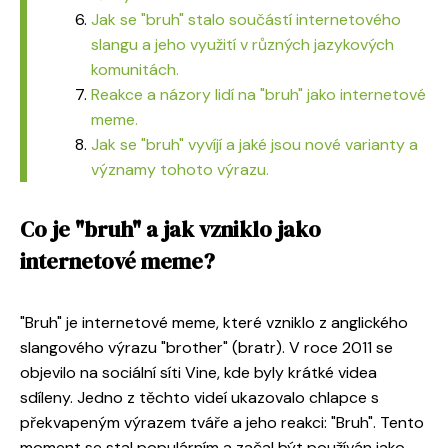
Jak se "bruh" stalo součástí internetového
slangu a jeho využití v různých jazykových
komunitách.
Reakce a názory lidí na "bruh" jako internetové
meme.
Jak se "bruh" vyvíjí a jaké jsou nové varianty a
významy tohoto výrazu.
Co je "bruh" a jak vzniklo jako
internetové meme?
"Bruh" je internetové meme, které vzniklo z anglického
slangového výrazu "brother" (bratr). V roce 2011 se
objevilo na sociální síti Vine, kde byly krátké videa
sdíleny. Jedno z těchto videí ukazovalo chlapce s
překvapeným výrazem tváře a jeho reakci: "Bruh". Tento
moment se stal populárním a začal být používán jako