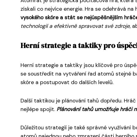
Atomrat je strategická počítačová hra, která 
získali co nejvíce energie. Hra se odehrává na
vysokého skóre a stát se nejúspěšnějším hrá
technologií a efektivně spravovat své zdroje
, 
Herní strategie a taktiky pro úspě
Herní strategie a taktiky jsou klíčové pro ús
se soustředit na vytváření řad atomů stejné b
skóre a postupovat do dalších levelů.
Další taktikou je plánování tahů dopředu. H
nejlépe spojit.
Plánování tahů umožňuje hráči m
Důležitou strategií je také správné využívání 
atomů najednou nebo zmrazení části herního 