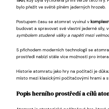
1961
, kdy byla vytvořena první verze této hry.
bylo přežít ve světě plném jaderných hrozeb.
Postupem času se atomrat vyvinul v
komplexn
budovat a spravovat své vlastní jaderné síly, 
symbolem studené války a napětí mezi velmo
S příchodem moderních technologií se atomrat s
prostředí nabízí stále více možností pro intera
Historie atomratu jako hry na počítači je důka
místo mezi klasickými počítačovými hrami a s
Popis herního prostředí a cílů ato