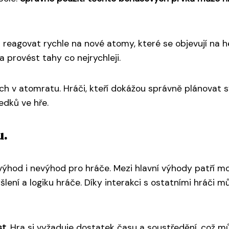
 reagovat rychle na nové atomy, které se objevují na h
 provést tahy co nejrychleji.
ěch v atomratu. Hráči, kteří dokážou správně plánovat 
edků ve hře.
u.
 výhod i nevýhod pro hráče. Mezi hlavní výhody patří m
šlení a logiku hráče. Díky interakci s ostatními hráči m
st
. Hra si vyžaduje dostatek času a soustředění, což mů