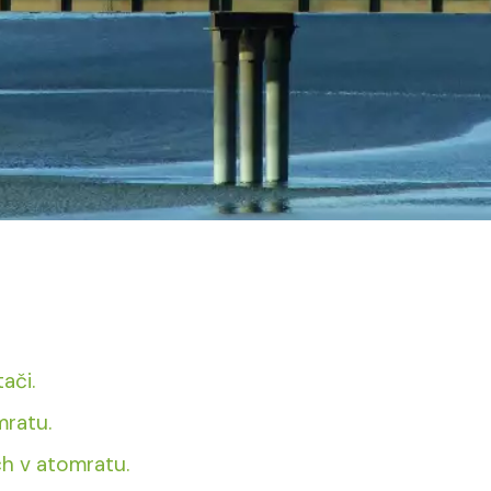
ači.
mratu.
ch v atomratu.