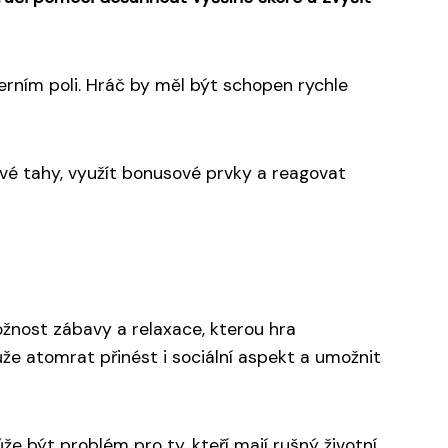
erním poli. Hráč by měl být schopen rychle
své tahy, využít bonusové prvky a reagovat
ožnost zábavy a relaxace, kterou hra
ůže atomrat přinést i sociální aspekt a umožnit
že být problém pro ty, kteří mají rušný životní