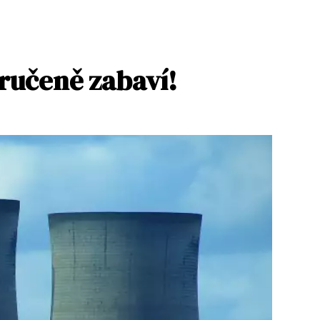
aručeně zabaví!