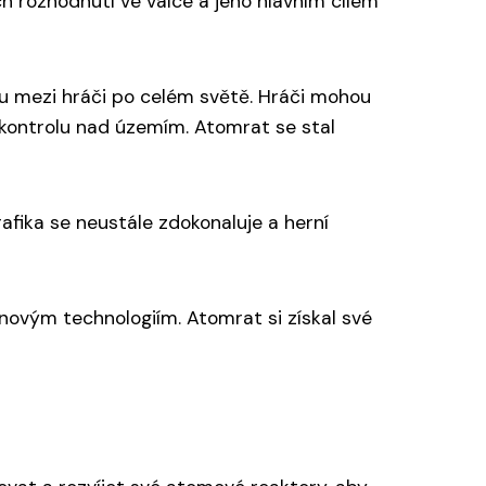
ch rozhodnutí ve válce a jeho hlavním cílem
itu mezi hráči po celém světě. Hráči mohou
o kontrolu nad územím. Atomrat se stal
afika se neustále zdokonaluje a herní
 novým technologiím. Atomrat si získal své