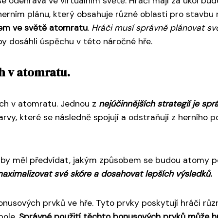
se odehrává ve virtuálním světě. Hráči mají za úkol bud
 herním plánu, který obsahuje různé oblasti pro stavbu
čem ve světě atomratu
.
Hráči musí správně plánovat sv
aby dosáhli úspěchu v této náročné hře.
ch v atomratu.
pěch v atomratu. Jednou z
nejúčinnějších strategií je sp
arvy, které se následně spojují a odstraňují z herního
ráč by měl předvídat, jakým způsobem se budou atomy 
aximalizovat své skóre a dosahovat lepších výsledků.
bonusových prvků ve hře. Tyto prvky poskytují hráči růz
pole.
Správné použití těchto bonusových prvků může hr