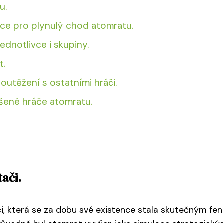
u.
ce pro plynulý chod atomratu.
ednotlivce i skupiny.
t.
outěžení s ostatními hráči.
šené hráče atomratu.
ači.
ači, která se za dobu své existence stala skutečným f