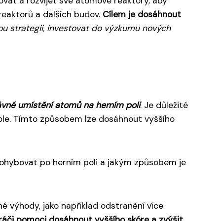
ovat a rozvíjet své atomové reaktory, aby
 reaktorů a dalších budov.
Cílem je dosáhnout
ou strategii, investovat do výzkumu nových
rávné umístění atomů na herním poli
. Je důležité
 pole. Tímto způsobem lze dosáhnout vyššího
pohybovat po herním poli a jakým způsobem je
né výhody, jako například odstranění více
áči pomoci dosáhnout vyššího skóre a zvýšit