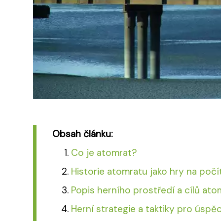
Obsah článku:
Co je atomrat?
Historie atomratu jako hry na počít
Popis herního prostředí a cílů ato
Herní strategie a taktiky pro úspě