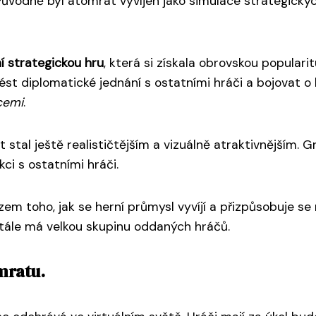
 Původně byl atomrat vyvíjen jako simulace strategický
í strategickou hru
, která si získala obrovskou popular
vést diplomatické jednání s ostatními hráči a bojovat 
cemi
.
tal ještě realističtějším a vizuálně atraktivnějším. Gr
kci s ostatními hráči.
zem toho, jak se herní průmysl vyvíjí a přizpůsobuje se
tále má velkou skupinu oddaných hráčů.
mratu.