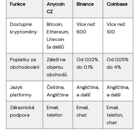
Funkce
Anycoin
Binance
Coinbase
CZ
Dostupné
Bitcoin,
Více než
Více než
kryptoměny
Ethereum,
600
100
Litecoin
(a další)
Poplatky za
Záleží na
Od 0.02%
Od 0.05%
obchodování
objemu
do 0.1%
do 4%
obchodů
Jazyk
Čeština,
Angličtina,
Angličtina,
platformy
Angličtina
a další
a další
Zákaznická
Email,
Email,
Email,
podpora
telefon
chat
telefon,
chat