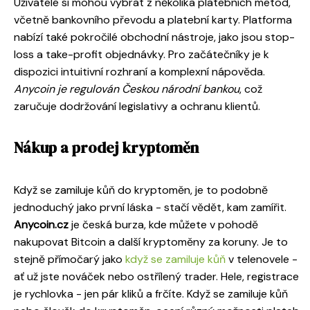
Uživatelé si mohou vybrat z několika platebních metod,
včetně bankovního převodu a platební karty. Platforma
nabízí také pokročilé obchodní nástroje, jako jsou stop-
loss a take-profit objednávky. Pro začátečníky je k
dispozici intuitivní rozhraní a komplexní nápověda.
Anycoin je regulován Českou národní bankou
, což
zaručuje dodržování legislativy a ochranu klientů.
Nákup a prodej kryptoměn
Když se zamiluje kůň do kryptoměn, je to podobně
jednoduchý jako první láska - stačí vědět, kam zamířit.
Anycoin.cz
je česká burza, kde můžete v pohodě
nakupovat Bitcoin a další kryptoměny za koruny. Je to
stejně přímočarý jako
když se zamiluje kůň
v telenovele -
ať už jste nováček nebo ostřílený trader. Hele, registrace
je rychlovka - jen pár kliků a frčíte. Když se zamiluje kůň