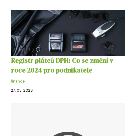
Registr plátců DPH: Co se změní v
roce 2024 pro podnikatele
finance
27. 03. 2026