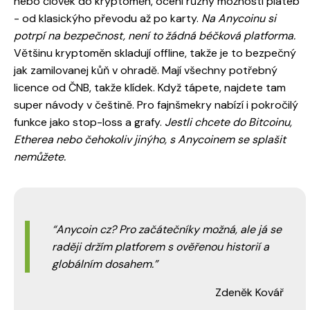
nebo člověk do kryptoměn, ocení různý možnosti plateb
- od klasickýho převodu až po karty.
Na Anycoinu si
potrpí na bezpečnost, není to žádná béčková platforma.
Většinu kryptoměn skladují offline, takže je to bezpečný
jak zamilovanej kůň v ohradě. Mají všechny potřebný
licence od ČNB, takže klídek. Když tápete, najdete tam
super návody v češtině. Pro fajnšmekry nabízí i pokročilý
funkce jako stop-loss a grafy.
Jestli chcete do Bitcoinu,
Etherea nebo čehokoliv jinýho, s Anycoinem se splašit
nemůžete.
Anycoin cz? Pro začátečníky možná, ale já se
raději držím platforem s ověřenou historií a
globálním dosahem.
Zdeněk Kovář