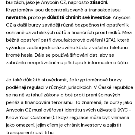
burzách, jako je Anycoin CZ, naprosto
zásadní
.
Kryptoměny jsou decentralizované a transakce jsou
nevratné
, proto je
důležité chránit své investice
. Anycoin
CZ a další burzy zavádějí různá bezpečnostní opatření k
ochraně uživatelských účtů a finančních prostředků. Mezi
běžná opatření patří dvoufaktorové ověření (2FA), které
vyžaduje zadání jednorázového kódu z vašeho telefonu
kromě hesla. Dále se používá šifrování dat, aby se
zabránilo neoprávněnému přístupu k informacím o účtu.
Je také důležité si uvědomit, že kryptoměnové burzy
podléhají regulaci v různých jurisdikcích. V České republice
se na ně vztahují zákony o boji proti praní špinavých
peněz a financování terorismu. To znamená, že burzy jako
Anycoin CZ musí ověřovat identitu svých uživatelů (KYC -
Know Your Customer). I když regulace může být vnímána
jako omezení, jejím cílem je chránit investory a zajistit
transparentnost trhu.