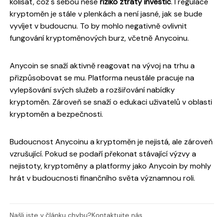
kolísat, což s sebou nese
riziko ztráty investic
. I regulace
kryptoměn je stále v plenkách a není jasné, jak se bude
vyvíjet v budoucnu. To by mohlo negativně ovlivnit
fungování kryptoměnových burz, včetně Anycoinu.
Anycoin se snaží aktivně reagovat na vývoj na trhu a
přizpůsobovat se mu. Platforma neustále pracuje na
vylepšování svých služeb a rozšiřování nabídky
kryptoměn. Zároveň se snaží o edukaci uživatelů v oblasti
kryptoměn a bezpečnosti.
Budoucnost Anycoinu a kryptoměn je nejistá, ale zároveň
vzrušující. Pokud se podaří překonat stávající výzvy a
nejistoty, kryptoměny a platformy jako Anycoin by mohly
hrát v budoucnosti finančního světa významnou roli.
Našli jste v článku chybu?
Kontaktujte nás