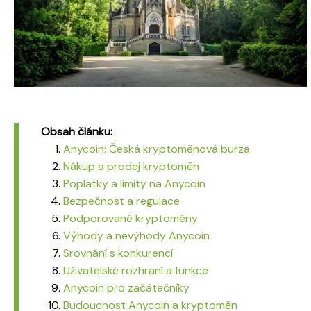
Obsah článku:
Anycoin: Česká kryptoměnová burza
Nákup a prodej kryptoměn
Poplatky a limity na Anycoin
Bezpečnost a regulace
Podporované kryptoměny
Výhody a nevýhody Anycoin
Srovnání s konkurencí
Uživatelské rozhraní a funkce
Anycoin pro začátečníky
Budoucnost Anycoin a kryptoměn