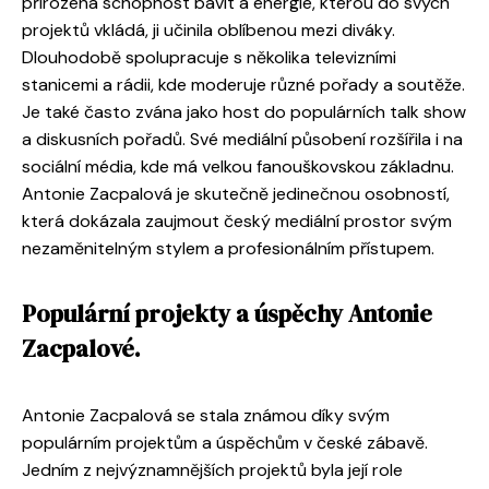
přirozená schopnost bavit a energie, kterou do svých
projektů vkládá, ji učinila oblíbenou mezi diváky.
Dlouhodobě spolupracuje s několika televizními
stanicemi a rádii, kde moderuje různé pořady a soutěže.
Je také často zvána jako host do populárních talk show
a diskusních pořadů. Své mediální působení rozšířila i na
sociální média, kde má velkou fanouškovskou základnu.
Antonie Zacpalová je skutečně jedinečnou osobností,
která dokázala zaujmout český mediální prostor svým
nezaměnitelným stylem a profesionálním přístupem.
Populární projekty a úspěchy Antonie
Zacpalové.
Antonie Zacpalová se stala známou díky svým
populárním projektům a úspěchům v české zábavě.
Jedním z nejvýznamnějších projektů byla její role