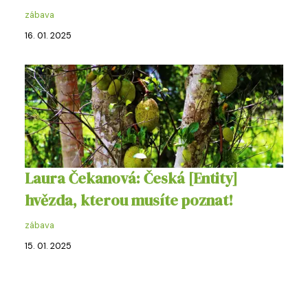
zábava
16. 01. 2025
Laura Čekanová: Česká [Entity]
hvězda, kterou musíte poznat!
zábava
15. 01. 2025