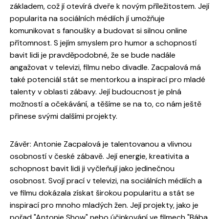
základem, což jí otevírá dveře k novým příležitostem. Její
popularita na sociálních médiích jí umožňuje
komunikovat s fanoušky a budovat si silnou online
přítomnost. S jejím smyslem pro humor a schopností
bavit lidi je pravděpodobné, že se bude nadále
angažovat v televizi, filmu nebo divadle. Zacpalová má
také potenciál stát se mentorkou a inspirací pro mladé
talenty v oblasti zábavy. Její budoucnost je plná
možností a očekávání, a těšíme se na to, co nám ještě
přinese svými dalšími projekty.
Závěr: Antonie Zacpalová je talentovanou a vlivnou
osobností v české zábavě. Její energie, kreativita a
schopnost bavit lidi ji vyčleňují jako jedinečnou
osobnost. Svojí prací v televizi, na sociálních médiích a
ve filmu dokázala získat širokou popularitu a stát se
inspirací pro mnoho mladých žen. Její projekty, jako je
pořad "Antonie Show" nebo účinkování ve filmech "Bába