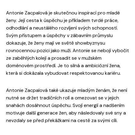
Antonie Zacpalová je skutečnou inspirací pro mladé
ženy. Její cesta k úspěchu je příkladem tvrdé práce,
odhodlání a neustálého rozvíjení svých schopností.
Svým přístupem a úspěchy v zábavním průmyslu
dokazuje, že ženy mají ve světě showbyznysu
rovnocennou pozici jako muži. Antonie se nebojí vybočit
ze zaběhlých kolejí a prosadit se v mužském
doménovém prostředí. Je to silná a ambiciózní žena,
která si dokázala vybudovat respektovanou kariéru.
Antonie Zacpalová také ukazuje mladým ženám, že není
nutné se držet tradičních rolí a omezovat se v jejich
snahách dosáhnout úspěchu. Svojí energií a nadšením
motivuje další generace žen, aby následovaly své sny a
nevzdaly se před překážkami na cestě za svými cíli.