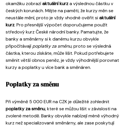
okamžiku zobrazí
aktuální kurz
a výslednou částku v
českých korunách. Mějte na paměti, že kurzy měn se
neustále mění, proto je vždy vhodné ověřit si
aktuální
kurz
. Pro přesnější výpočet doporučujeme použít
středový kurz České národní banky. Pamatujte, že
banky a směnárny si k danému kurzu obvykle
připočítávají
poplatky za směnu
, proto se výsledná
částka, kterou získáte, může lišit. Pokud potřebujete
směnit větší obnos peněz, je vždy výhodnější porovnat
kurzy a poplatky u více bank a směnáren.
Poplatky za směnu
Při výměně 5 000 EUR na CZK je důležité zohlednit
poplatky za směnu
, které se můžou lišit v závislosti na
zvolené metodě. Banky obvykle nabízejí méně výhodný
kurz než specializované směnárny, ale zase poskytují