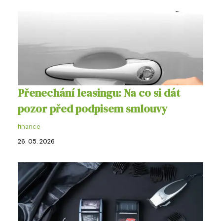
Přenechání leasingu: Na co si dát
pozor před podpisem smlouvy
finance
26. 05. 2026