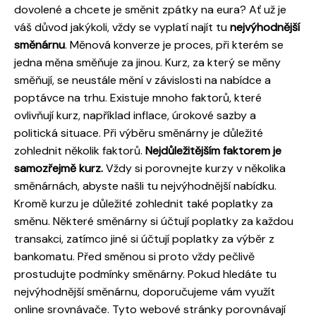
dovolené a chcete je směnit zpátky na eura? Ať už je
váš důvod jakýkoli, vždy se vyplatí najít tu
nejvýhodnější
směnárnu
. Měnová konverze je proces, při kterém se
jedna měna směňuje za jinou. Kurz, za který se měny
směňují, se neustále mění v závislosti na nabídce a
poptávce na trhu. Existuje mnoho faktorů, které
ovlivňují kurz, například inflace, úrokové sazby a
politická situace. Při výběru směnárny je důležité
zohlednit několik faktorů.
Nejdůležitějším faktorem je
samozřejmě kurz.
Vždy si porovnejte kurzy v několika
směnárnách, abyste našli tu nejvýhodnější nabídku.
Kromě kurzu je důležité zohlednit také poplatky za
směnu. Některé směnárny si účtují poplatky za každou
transakci, zatímco jiné si účtují poplatky za výběr z
bankomatu. Před směnou si proto vždy pečlivě
prostudujte podmínky směnárny. Pokud hledáte tu
nejvýhodnější směnárnu, doporučujeme vám využít
online srovnávače. Tyto webové stránky porovnávají