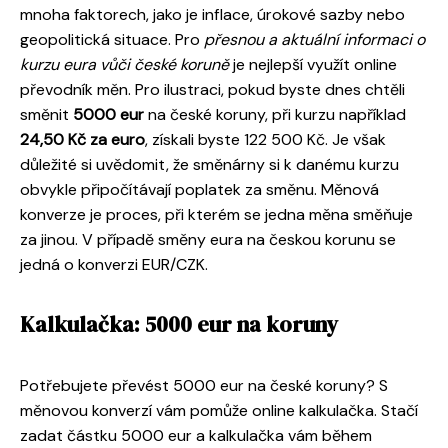
mnoha faktorech, jako je inflace, úrokové sazby nebo
geopolitická situace. Pro
přesnou a aktuální informaci o
kurzu eura vůči české koruně
je nejlepší využít online
převodník měn. Pro ilustraci, pokud byste dnes chtěli
směnit
5000 eur
na české koruny, při kurzu například
24,50 Kč za euro
, získali byste 122 500 Kč. Je však
důležité si uvědomit, že směnárny si k danému kurzu
obvykle připočítávají poplatek za směnu. Měnová
konverze je proces, při kterém se jedna měna směňuje
za jinou. V případě směny eura na českou korunu se
jedná o konverzi EUR/CZK.
Kalkulačka: 5000 eur na koruny
Potřebujete převést 5000 eur na české koruny? S
měnovou konverzí vám pomůže online kalkulačka. Stačí
zadat částku 5000 eur a kalkulačka vám během