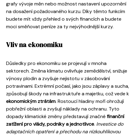
grafy vývoje měn nebo možnost nastavení upozornění
na dosažení požadovaného kurzu. Díky těmto funkcím
budete mít vždy přehled o svých financích a budete
moci směňovat peníze za ty nejvýhodnější kurzy.
Vliv na ekonomiku
Důsledky pro ekonomiku se projevují v mnoha
sektorech. Změna klimatu ovlivňuje zemědělství, snižuje
výnosy plodin a zvyšuje nejistotu v zásobování
potravinami. Extrémní počasí, jako jsou záplavy a sucha,
způsobují škody na infrastruktuře a majetku, což vede k
ekonomickým ztrátám
. Rostoucí hladiny moří ohrožují
pobřežní oblasti a zvyšují náklady na ochranu. Tyto
dopady klimatické změny představují značné
finanční
zatížení pro vlády, podniky a jednotlivce
.
Investice do
adaptačních opatření a přechodu na nízkouhlíkovou