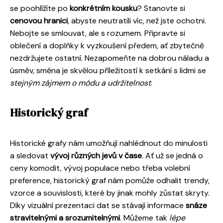
se poohlížíte po
konkrétním kousku
? Stanovte si
cenovou hranici
, abyste neutratili víc, než jste ochotni.
Nebojte se smlouvat, ale s rozumem. Připravte si
oblečení a doplňky k vyzkoušení předem, ať zbytečně
nezdržujete ostatní. Nezapomeňte na dobrou náladu a
úsměv, směna je skvělou příležitostí k setkání s lidmi se
stejným zájmem o módu a udržitelnost
.
Historický graf
Historické grafy nám umožňují nahlédnout do minulosti
a sledovat
vývoj různých jevů v čase
. Ať už se jedná o
ceny komodit, vývoj populace nebo třeba volební
preference, historický graf nám pomůže odhalit trendy,
vzorce a souvislosti, které by jinak mohly zůstat skryty.
Díky vizuální prezentaci dat se stávají informace
snáze
stravitelnými a srozumitelnými
. Můžeme tak
lépe