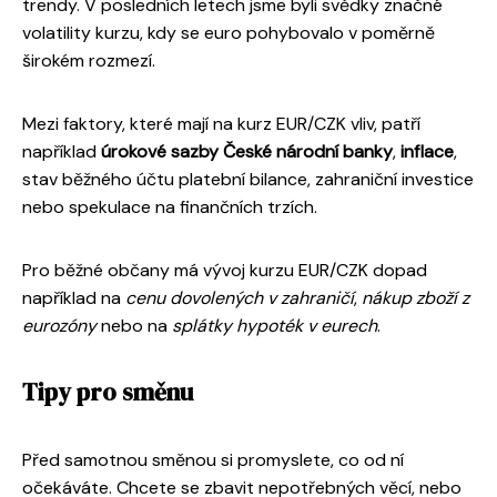
trendy. V posledních letech jsme byli svědky značné
volatility kurzu, kdy se euro pohybovalo v poměrně
širokém rozmezí.
Mezi faktory, které mají na kurz EUR/CZK vliv, patří
například
úrokové sazby České národní banky
,
inflace
,
stav běžného účtu platební bilance, zahraniční investice
nebo spekulace na finančních trzích.
Pro běžné občany má vývoj kurzu EUR/CZK dopad
například na
cenu dovolených v zahraničí
,
nákup zboží z
eurozóny
nebo na
splátky hypoték v eurech
.
Tipy pro směnu
Před samotnou směnou si promyslete, co od ní
očekáváte. Chcete se zbavit nepotřebných věcí, nebo