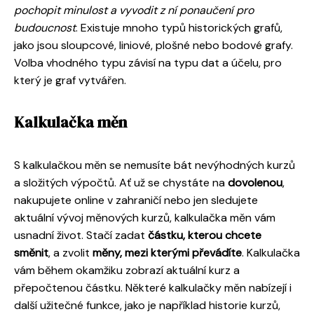
pochopit minulost a vyvodit z ní ponaučení pro
budoucnost
. Existuje mnoho typů historických grafů,
jako jsou sloupcové, liniové, plošné nebo bodové grafy.
Volba vhodného typu závisí na typu dat a účelu, pro
který je graf vytvářen.
Kalkulačka měn
S kalkulačkou měn se nemusíte bát nevýhodných kurzů
a složitých výpočtů. Ať už se chystáte na
dovolenou
,
nakupujete online v zahraničí nebo jen sledujete
aktuální vývoj měnových kurzů, kalkulačka měn vám
usnadní život. Stačí zadat
částku, kterou chcete
směnit
, a zvolit
měny, mezi kterými převádíte
. Kalkulačka
vám během okamžiku zobrazí aktuální kurz a
přepočtenou částku. Některé kalkulačky měn nabízejí i
další užitečné funkce, jako je například historie kurzů,