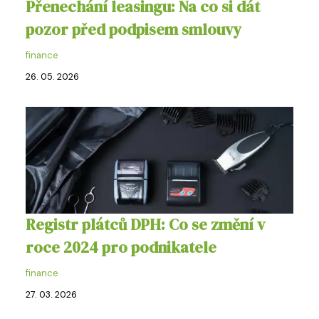
Přenechání leasingu: Na co si dát
pozor před podpisem smlouvy
finance
26. 05. 2026
Registr plátců DPH: Co se změní v
roce 2024 pro podnikatele
finance
27. 03. 2026